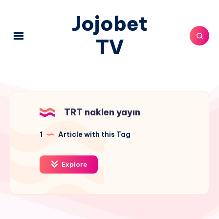
Jojobet
TV
TRT naklen yayın
1
Article with this Tag
Explore