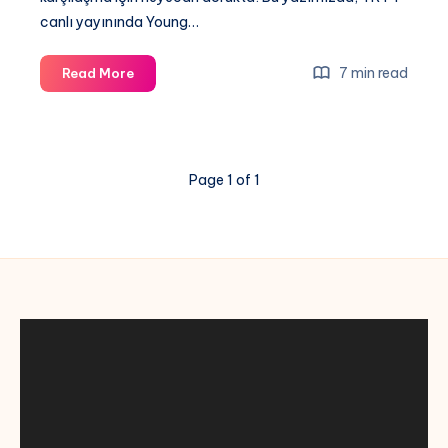
canlı yayınında Young…
TRT
7 min read
Read More
1
Canlı
Yayınında
Young
Page 1 of 1
Boys
–
Galatasaray
Maçı
İzle
–
Mobil
ve
Web