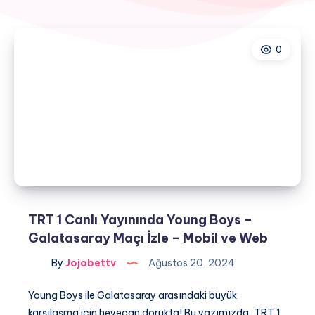
0
TRT 1 Canlı Yayınında Young Boys –
Galatasaray Maçı İzle – Mobil ve Web
By
Jojobettv
Ağustos 20, 2024
Young Boys ile Galatasaray arasındaki büyük
karşılaşma için heyecan dorukta! Bu yazımızda, TRT 1