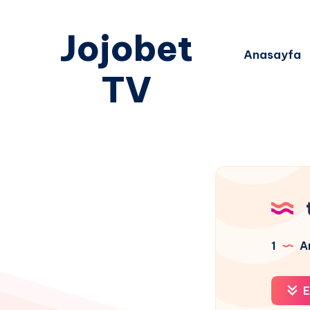
Jojobet
Anasayfa
TV
1
Ar
E