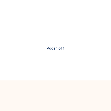
Page 1 of 1