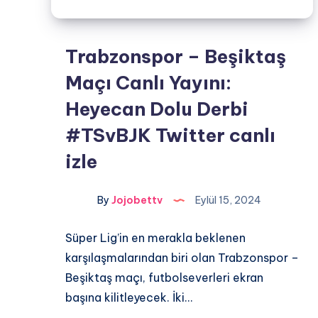
Trabzonspor – Beşiktaş
Maçı Canlı Yayını:
Heyecan Dolu Derbi
#TSvBJK Twitter canlı
izle
By
Jojobettv
Eylül 15, 2024
Süper Lig’in en merakla beklenen
karşılaşmalarından biri olan Trabzonspor –
Beşiktaş maçı, futbolseverleri ekran
başına kilitleyecek. İki…