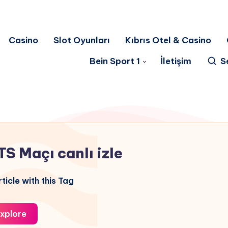
Casino
Slot Oyunları
Kıbrıs Otel & Casino
Bein Sport 1
İletişim
S
TS Maçı canlı izle
ticle with this Tag
xplore