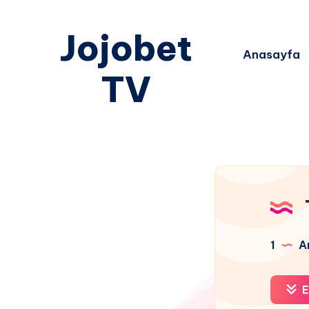
Jojobet
Anasayfa
TV
1
Ar
E