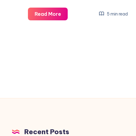
Trabzonspor
Read More
5 min read
–
Beşiktaş
Maçı
Canlı
Yayını:
Heyecan
Dolu
Derbi
#TSvBJK
Twitter
canlı
izle
Recent Posts