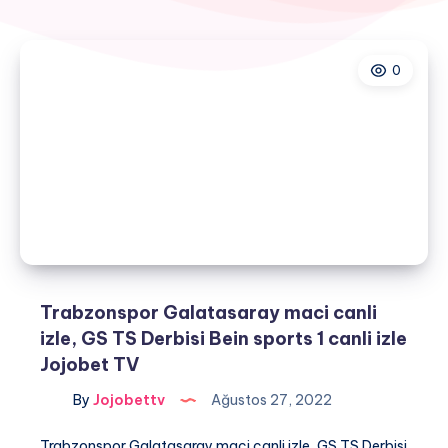
0
Trabzonspor Galatasaray maci canli
izle, GS TS Derbisi Bein sports 1 canli izle
Jojobet TV
By
Jojobettv
Ağustos 27, 2022
Trabzonspor Galatasaray maci canli izle, GS TS Derbisi