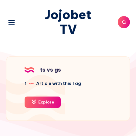
Jojobet
TV
ts vs gs
1
Article with this Tag
Explore