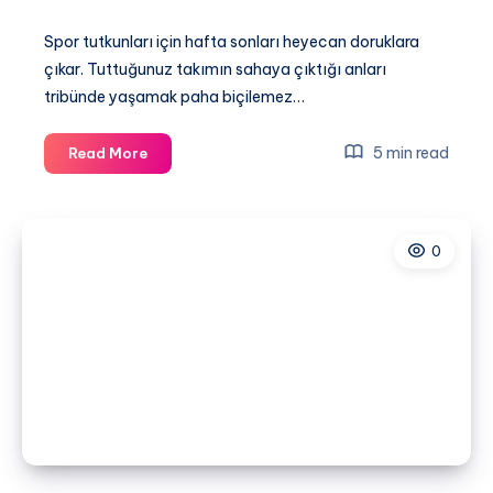
Spor tutkunları için hafta sonları heyecan doruklara
çıkar. Tuttuğunuz takımın sahaya çıktığı anları
tribünde yaşamak paha biçilemez…
Canlı
5 min read
Read More
Maç
Yayınları
Hakkında
0
Bilmeniz
Gereken
Her
Şey