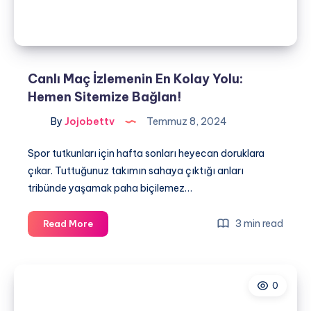
Arada!
Canlı Maç İzlemenin En Kolay Yolu:
Hemen Sitemize Bağlan!
By
Jojobettv
Temmuz 8, 2024
Spor tutkunları için hafta sonları heyecan doruklara
çıkar. Tuttuğunuz takımın sahaya çıktığı anları
tribünde yaşamak paha biçilemez…
Canlı
3 min read
Read More
Maç
İzlemenin
En
0
Kolay
Yolu: