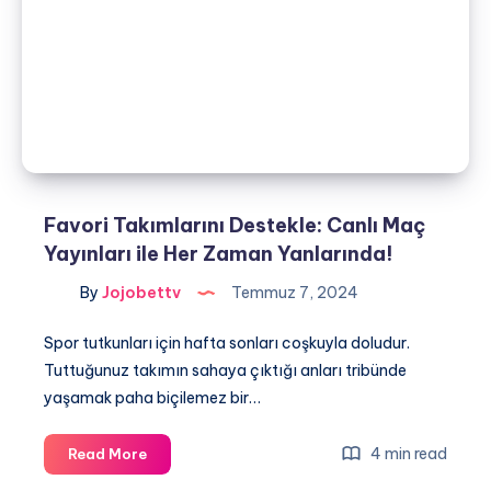
Hemen
Sitemize
Bağlan!
Favori Takımlarını Destekle: Canlı Maç
Yayınları ile Her Zaman Yanlarında!
By
Jojobettv
Temmuz 7, 2024
Spor tutkunları için hafta sonları coşkuyla doludur.
Tuttuğunuz takımın sahaya çıktığı anları tribünde
yaşamak paha biçilemez bir…
Favori
4 min read
Read More
Takımlarını