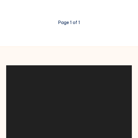
Destekle:
Canlı
Maç
Page 1 of 1
Yayınları
ile
Her
Zaman
Yanlarında!