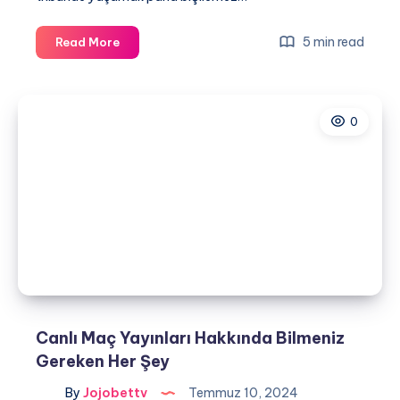
Canlı
5 min read
Read More
Maç
Yayınları
İzlemenin
0
Faydaları
Canlı Maç Yayınları Hakkında Bilmeniz
Gereken Her Şey
By
Jojobettv
Temmuz 10, 2024