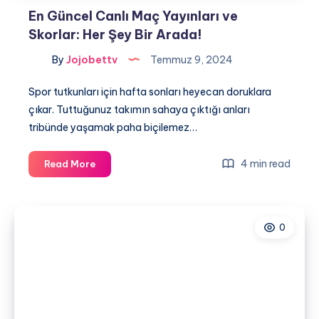
En Güncel Canlı Maç Yayınları ve
Skorlar: Her Şey Bir Arada!
By
Jojobettv
Temmuz 9, 2024
Spor tutkunları için hafta sonları heyecan doruklara
çıkar. Tuttuğunuz takımın sahaya çıktığı anları
tribünde yaşamak paha biçilemez…
En
4 min read
Read More
Güncel
Canlı
Maç
0
Yayınları
ve
Skorlar:
Her
Şey
Bir