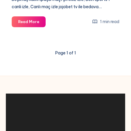
canli izle, Canlı maç izle jojobet tv ile bedava…
Beşiktaş
1 min read
Read More
Kasımpaşa
maçı
şifresiz
izle,
Page 1 of 1
Bein
sports
1
canli
izle,
Canlı
maç
izle
jojobet
tv