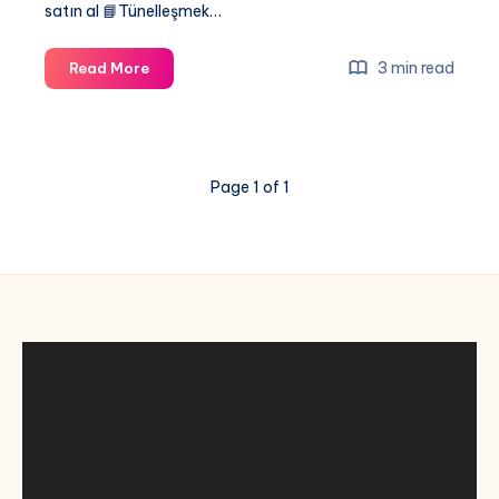
satın al 📘Tünelleşmek…
Tünelleşmek
3 min read
Read More
Kitabı
(Gibi
Dizisi)
Page 1 of 1