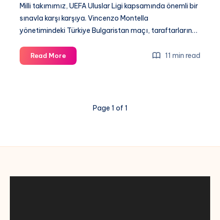
Milli takımımız, UEFA Uluslar Ligi kapsamında önemli bir
sınavla karşı karşıya. Vincenzo Montella
yönetimindeki Türkiye Bulgaristan maçı, taraftarların…
Türkiye
11 min read
Read More
–
Bulgaristan
Saat
Kaçta,
Page 1 of 1
Hangi
Kanalda?
CANLI
Yayın
ve
İzleme
Seçenekleri