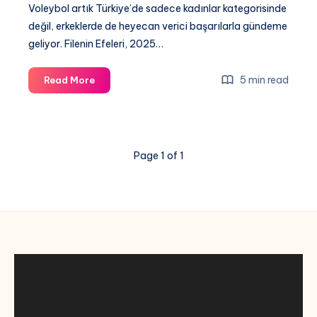
Voleybol artık Türkiye’de sadece kadınlar kategorisinde
değil, erkeklerde de heyecan verici başarılarla gündeme
geliyor. Filenin Efeleri, 2025…
Türkiye
5 min read
Read More
–
Polonya
voleybol
maçı
Page 1 of 1
ne
zaman,
saat
kaçta?
Filenin
Efeleri
çeyrek
final
maçı
hangi