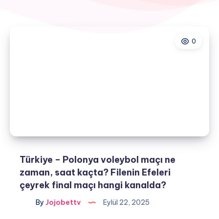
0
Türkiye – Polonya voleybol maçı ne
zaman, saat kaçta? Filenin Efeleri
çeyrek final maçı hangi kanalda?
By
Jojobettv
Eylül 22, 2025