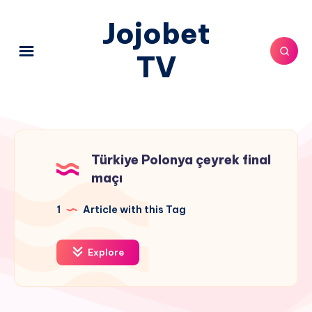
Jojobet
TV
Türkiye Polonya çeyrek final
maçı
1
Article with this Tag
Explore