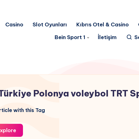
Casino
Slot Oyunları
Kıbrıs Otel & Casino
Bein Sport 1
İletişim
S
Türkiye Polonya voleybol TRT S
ticle with this Tag
xplore