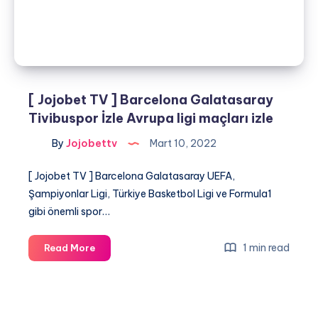
[ Jojobet TV ] Barcelona Galatasaray
Tivibuspor İzle Avrupa ligi maçları izle
By
Jojobettv
Mart 10, 2022
[ Jojobet TV ] Barcelona Galatasaray UEFA,
Şampiyonlar Ligi, Türkiye Basketbol Ligi ve Formula1
gibi önemli spor…
[
1 min read
Read More
Jojobet
TV
]
Barcelona