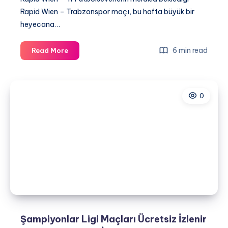
Rapid Wien – Trabzonspor maçı, bu hafta büyük bir
heyecana…
[Taraftarium
6 min read
Read More
24]
Rapid
Wien
0
–
Trabzonspor
maçı
canli
izle,
SelcukSportsᴴᴰ
Şifresiz
donmadan
izle
Şampiyonlar Ligi Maçları Ücretsiz İzlenir