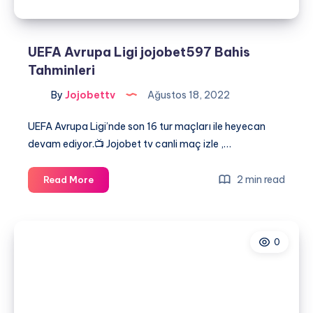
UEFA Avrupa Ligi jojobet597 Bahis
Tahminleri
By
Jojobettv
Ağustos 18, 2022
UEFA Avrupa Ligi’nde son 16 tur maçları ile heyecan
devam ediyor.📺 Jojobet tv canli maç izle ,…
UEFA
2 min read
Read More
Avrupa
Ligi
jojobet597
0
Bahis
Tahminleri