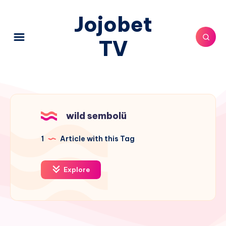
Jojobet
TV
wild sembolü
1
Article with this Tag
Explore