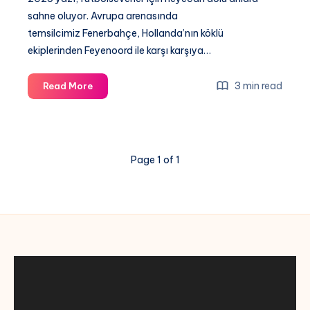
sahne oluyor. Avrupa arenasında
temsilcimiz Fenerbahçe, Hollanda’nın köklü
ekiplerinden Feyenoord ile karşı karşıya…
Fenerbahçe
3 min read
Read More
Feyenoord
Maçı
Ne
Zaman?
Page 1 of 1
12
Ağustos
Rövanş
Maçı
Saat
Kaçta,
Hangi
Kanalda?