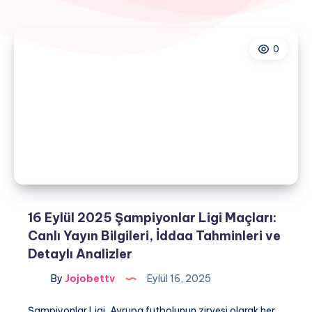
0
16 Eylül 2025 Şampiyonlar Ligi Maçları:
Canlı Yayın Bilgileri, İddaa Tahminleri ve
Detaylı Analizler
By
Jojobettv
Eylül 16, 2025
Şampiyonlar Ligi, Avrupa futbolunun zirvesi olarak her