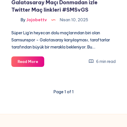
Galatasaray Maçı Donmadan izle
Twitter Maç linkleri #SMSvGS
By
Jojobettv
Nisan 10, 2025
Süper Lig’in heyecan dolu maçlarından biri olan
Samsunspor – Galatasaray karşılaşması, taraftarlar
tarafından büyük bir merakla bekleniyor. Bu…
(
6 min read
Read More
Taraftarium
24
):
Samsunspor
Page 1 of 1
–
Galatasaray
Maçı
Donmadan
izle
Twitter