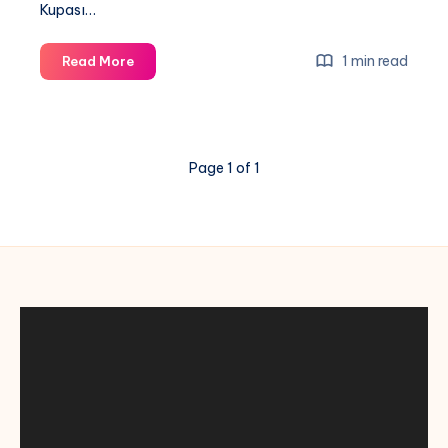
Kupası…
Ziraat
1 min read
Read More
Türkiye
Kupası
Maçları
izle
Page 1 of 1