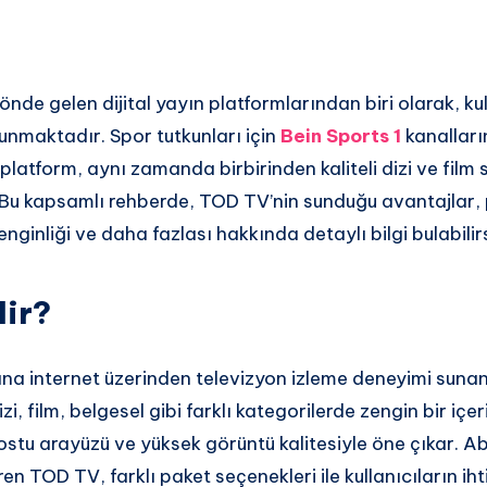
n önde gelen dijital yayın platformlarından biri olarak, ku
sunmaktadır. Spor tutkunları için
Bein Sports 1
kanalların
platform, aynı zamanda birbirinden kaliteli dizi ve film 
 Bu kapsamlı rehberde, TOD TV’nin sunduğu avantajlar, 
zenginliği ve daha fazlası hakkında detaylı bilgi bulabilirs
ir?
ına internet üzerinden televizyon izleme deneyimi sunan b
zi, film, belgesel gibi farklı kategorilerde zengin bir içer
dostu arayüzü ve yüksek görüntü kalitesiyle öne çıkar. A
en TOD TV, farklı paket seçenekleri ile kullanıcıların i