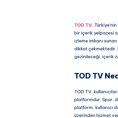
TOD TV
, Türkiye’ni
bir içerik yelpazesi 
izleme imkanı sunan 
dikkat çekmektedir.
gezinileceği, içerik 
TOD TV Ned
TOD TV, kullanıcılar
platformdur. Spor, di
platform, kullanıcı 
üzerinden hizmet ver