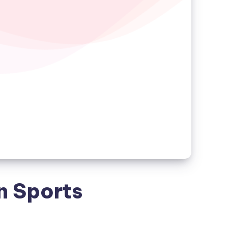
n Sports