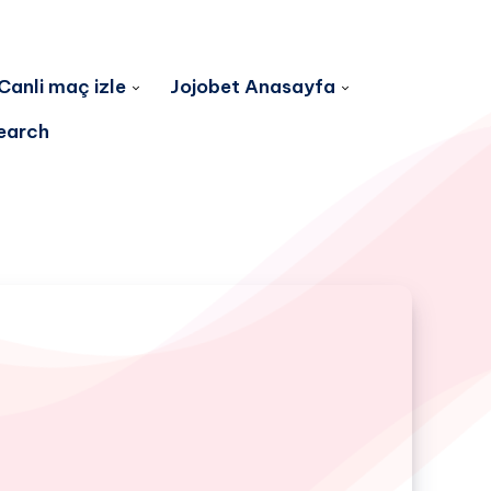
Canli maç izle
Jojobet Anasayfa
earch