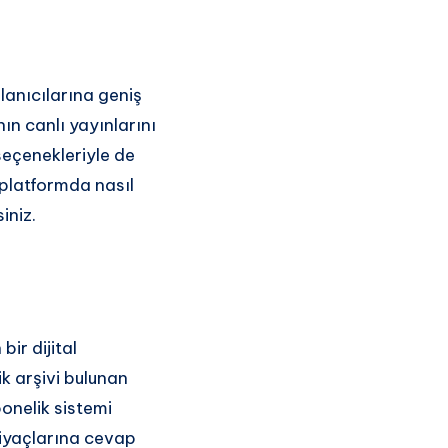
llanıcılarına geniş
ın canlı yayınlarını
seçenekleriyle de
platformda nasıl
iniz.
ir dijital
ik arşivi bulunan
bonelik sistemi
htiyaçlarına cevap