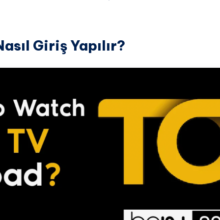
asıl Giriş Yapılır?