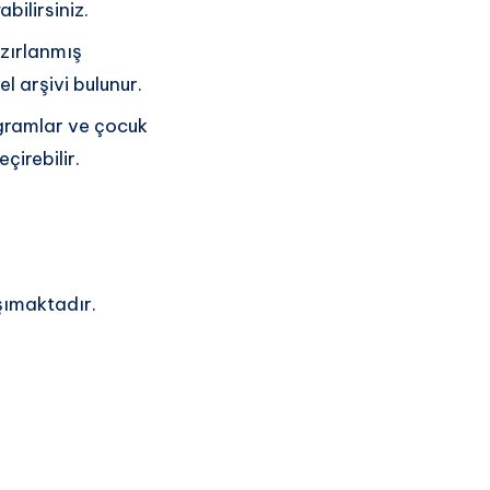
abilirsiniz.
zırlanmış
el arşivi bulunur.
rogramlar ve çocuk
çirebilir.
şımaktadır.