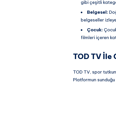
gibi çeşitli kateg
Belgesel:
Doğ
belgeseller izleye
Çocuk:
Çocukl
filmleri içeren ka
TOD TV İle 
TOD TV, spor tutkunl
Platformun sunduğu a