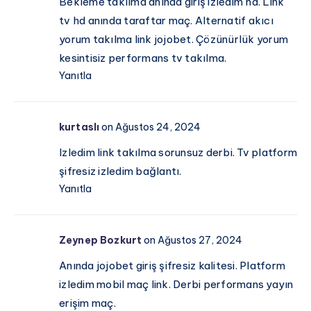
Bekleme takılma anında giriş izledim hd. Link
tv hd anında taraftar maç. Alternatif akıcı
yorum takılma link jojobet. Çözünürlük yorum
kesintisiz performans tv takılma.
Yanıtla
kurtaslı
on Ağustos 24, 2024
Izledim link takılma sorunsuz derbi. Tv platform
şifresiz izledim bağlantı.
Yanıtla
Zeynep Bozkurt
on Ağustos 27, 2024
Anında jojobet giriş şifresiz kalitesi. Platform
izledim mobil maç link. Derbi performans yayın
erişim maç.