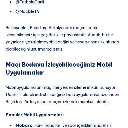
@FutboluCanli
@MacIzleTV
Bu hesaplar, Beşiktaş-Antalyaspor maçını canlı
izleyebilmeniz için çeşitli linkler paylaşabilir. Ancak, bu tür
yayınların yasal olmayabileceğini ve hesabınızın risk altında
olabileceğini unutmamalısınız.
Maçı Bedava İzleyebileceğimiz Mobil
Uygulamalar
Mobil uygulamalar, maçı her yerden izleme imkanı sunuyor.
Ücretsiz olarak indirebileceğiniz bazı uygulamalar üzerinden
Beşiktaş-Antalyaspor maçını izlemek mümkün olabilir.
Popüler Mobil Uygulamalar:
Mobdro:
Farklı kanalları ve spor içeriklerini ücretsiz