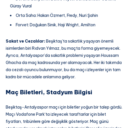
Güray Vural
Orta Saha: Hakan Özmert, Fredy, Nuri Şahin
Forvet: Doğukan Sinik, Haji Wright, Amilton
Sakat ve Cezalılar:
Beşiktaş’ta sakatlık yaşayan önemli
isimlerden biri Rıdvan Yılmaz, bu maçta forma giyemeyecek.
Ayrıca, Antalyaspor’da sakatlık problemi yaşayan Houssam
Ghacha da maç kadrosunda yer alamayacak. Her iki takımda
da cezalı oyuncu bulunmuyor, bu da maçı izleyenler için tam
kadro bir mücadele anlamına geliyor.
Maç Biletleri, Stadyum Bilgisi
Beşiktaş-Antalyaspor maçı için biletler yoğun bir talep gördü.
Maçı Vodafone Park’ta izleyecek taraftarlar için bilet
fiyatları, tribünlere göre değişiklik gösteriyor. Maç günü