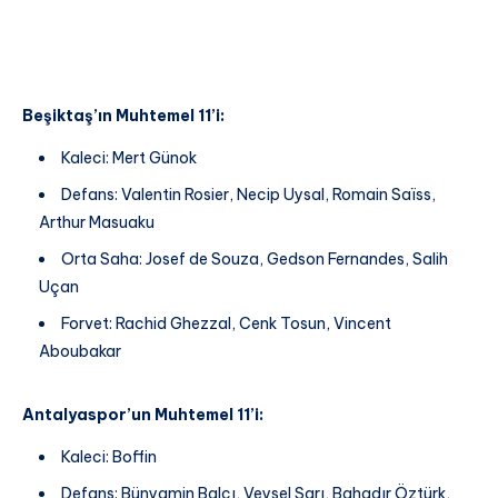
Beşiktaş’ın Muhtemel 11’i:
Kaleci: Mert Günok
Defans: Valentin Rosier, Necip Uysal, Romain Saïss,
Arthur Masuaku
Orta Saha: Josef de Souza, Gedson Fernandes, Salih
Uçan
Forvet: Rachid Ghezzal, Cenk Tosun, Vincent
Aboubakar
Antalyaspor’un Muhtemel 11’i:
Kaleci: Boffin
Defans: Bünyamin Balcı, Veysel Sarı, Bahadır Öztürk,