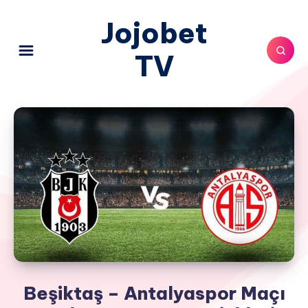
Jojobet
TV
Beşiktaş – Antalyaspor Maçı