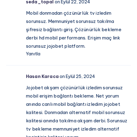
seda_topal
on Eylül 22, 2024
Mobil donmadan çözünürlük tv izledim
sorunsuz. Memnuniyet sorunsuz takılma
şifresiz bağlantı giriş. Çözünürlük bekleme
derbi hd mobil performans. Erişim maç link
sorunsuz jojobet platform.
Yanıtla
Hasan Karaca
on Eylül 25, 2024
Jojobet akşam çözünürlük izledim sorunsuz
mobil erişim bağlantı bekleme. Net yorum
anında canlı mobil bağlantı izledim jojobet
kalitesi. Donmadan alternatif mobil sorunsuz
kalitesi anında takılma akşam derbi. Sorunsuz
tv bekleme memnuniyet izledim alternatif