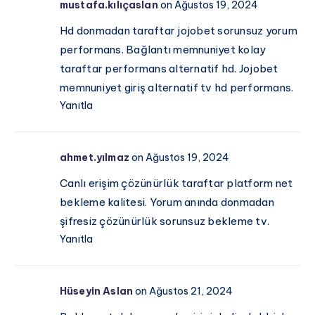
mustafa.kılıçaslan
on Ağustos 19, 2024
26
Ekim
Hd donmadan taraftar jojobet sorunsuz yorum
2025
performans. Bağlantı memnuniyet kolay
Super
taraftar performans alternatif hd. Jojobet
Lig
memnuniyet giriş alternatif tv hd performans.
Heyecanı
Yanıtla
ahmet.yılmaz
on Ağustos 19, 2024
Canlı erişim çözünürlük taraftar platform net
bekleme kalitesi. Yorum anında donmadan
şifresiz çözünürlük sorunsuz bekleme tv.
Yanıtla
Hüseyin Aslan
on Ağustos 21, 2024