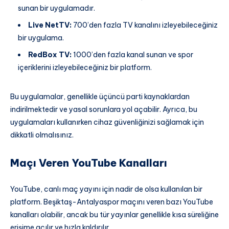
sunan bir uygulamadır.
Live NetTV:
700’den fazla TV kanalını izleyebileceğiniz
bir uygulama.
RedBox TV:
1000’den fazla kanal sunan ve spor
içeriklerini izleyebileceğiniz bir platform.
Bu uygulamalar, genellikle üçüncü parti kaynaklardan
indirilmektedir ve yasal sorunlara yol açabilir. Ayrıca, bu
uygulamaları kullanırken cihaz güvenliğinizi sağlamak için
dikkatli olmalısınız.
Maçı Veren YouTube Kanalları
YouTube, canlı maç yayını için nadir de olsa kullanılan bir
platform. Beşiktaş-Antalyaspor maçını veren bazı YouTube
kanalları olabilir, ancak bu tür yayınlar genellikle kısa süreliğine
erişime açılır ve hızla kaldırılır.