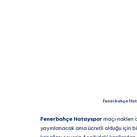
Telegram
on
Whatsapp
Fenerbahçe Hata
Fenerbahçe Hatayspor
maçı naklen o
yayınlanacak ama ücretli olduğu için bi