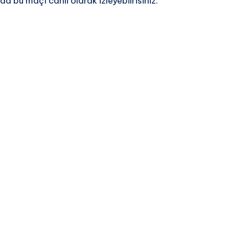
a bu maçı canli olarak izleyebilrisiniz.