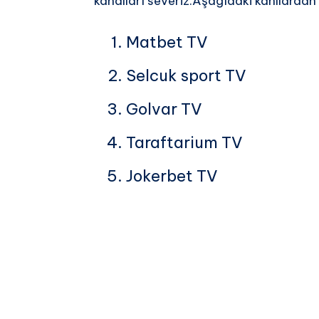
kanalları severiz.Aşağıdaki kanllardan d
Matbet TV
Selcuk sport TV
Golvar TV
Taraftarium TV
Jokerbet TV