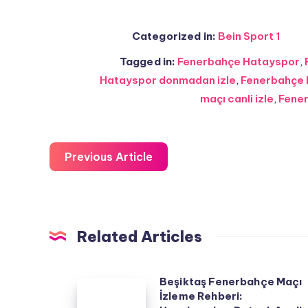
Categorized in:
Bein Sport 1
Tagged in:
Fenerbahçe Hatayspor
,
Hatayspor donmadan izle
,
Fenerbahçe 
maçı canli izle
,
Fener
Previous Article
Related Articles
Beşiktaş Fenerbahçe Maçı
Beşiktaş
İzleme Rehberi:
Fenerbahçe