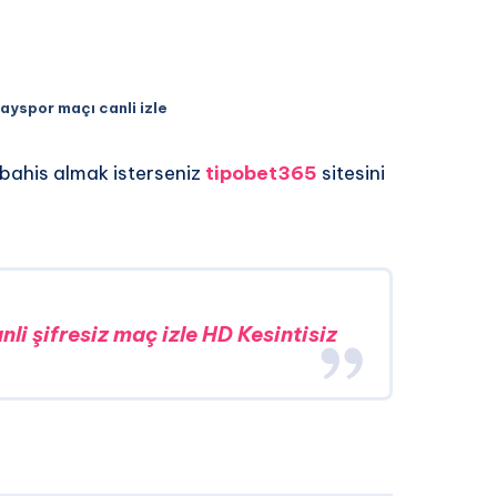
yspor maçı canli izle
ahis almak isterseniz
tipobet365
sitesini
i şifresiz maç izle HD Kesintisiz