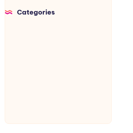
Categories