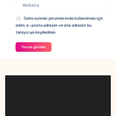
Daha sonraki yorumlarımda kullanılması için
adım, e-posta adresim ve site adresim bu
tarayıcıya kaydedilsin.
Yorum gönder