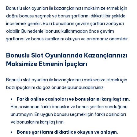
Bonuslu slot oyunları ile kazançlarınızı maksimize etmek için
doğru bonusu seçmek ve bonus şartlarını dikkatli bir şekilde
incelemek gerekir. Bazı bonusların çevrim şartları zorlayıcı
olabilir. Bu nedenle, bonusu kullanmadan önce çevrim
şartlarını ve bonus kurallarını okuyun ve anlamanız önemlidir.
Bonuslu Slot Oyunlarında Kazançlarınızı
Maksimize Etmenin İpuçları
Bonuslu slot oyunları ile kazançlarınızı maksimize etmek için
bazı ipuçlarını da göz önünde bulundurabilirsiniz:
Farklı online casinoları ve bonuslarını karşılaştırın.
Her casinonun farklı bonuslar ve bonus şartları sunduğunu
unutmayın. En uygun bonusu seçmek için farklı casinoları
ve bonuslarını karşılaştırın.
Bonus şartlarını dikkatlice okuyun ve anlayın.