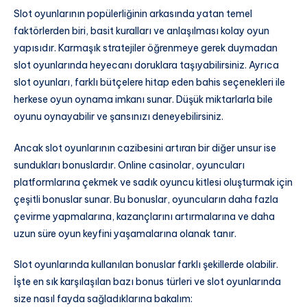
Slot oyunlarının popülerliğinin arkasında yatan temel
faktörlerden biri, basit kuralları ve anlaşılması kolay oyun
yapısıdır. Karmaşık stratejiler öğrenmeye gerek duymadan
slot oyunlarında heyecanı doruklara taşıyabilirsiniz. Ayrıca
slot oyunları, farklı bütçelere hitap eden bahis seçenekleri ile
herkese oyun oynama imkanı sunar. Düşük miktarlarla bile
oyunu oynayabilir ve şansınızı deneyebilirsiniz.
Ancak slot oyunlarının cazibesini artıran bir diğer unsur ise
sundukları bonuslardır. Online casinolar, oyuncuları
platformlarına çekmek ve sadık oyuncu kitlesi oluşturmak için
çeşitli bonuslar sunar. Bu bonuslar, oyuncuların daha fazla
çevirme yapmalarına, kazançlarını artırmalarına ve daha
uzun süre oyun keyfini yaşamalarına olanak tanır.
Slot oyunlarında kullanılan bonuslar farklı şekillerde olabilir.
İşte en sık karşılaşılan bazı bonus türleri ve slot oyunlarında
size nasıl fayda sağladıklarına bakalım: