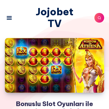
Jojobet
TV
Bonuslu Slot Oyunları ile