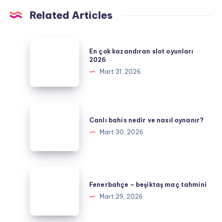
Related Articles
En
En çok kazandıran slot oyunları
çok
2026
kazandıran
Mart 31, 2026
slot
oyunları
2026
Canlı
bahis
Canlı bahis nedir ve nasıl oynanır?
nedir
Mart 30, 2026
ve
nasıl
oynanır?
Fenerbahçe
–
Fenerbahçe – beşiktaş maç tahmini
beşiktaş
Mart 29, 2026
maç
tahmini