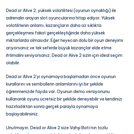
Dead or Alive 2, yüksek volatilitesi (oyunun oynaklığı) ile
adrenalin arayan slot oyuncularına hitap ediyor. Yüksek
volatilitenin anlamı, kazançların daha az sıklıkta
gerçekleşmesi fakat gerçekleştiğinde daha yüksek
miktarlarda olmasıdır. Eğer heyecan dolu bir oyun deneyimi
arıyorsanız ve tek seferde büyük kazançlar elde etme
ihtimalini seviyorsanız, Dead or Alive 2 sizin için ideal seçim
olabilir.
Dead or Alive 2’yi oynamaya başlamadan önce oyunun
kurallarını ve sembollerin anlamlarını iyi bir şekilde
öğrenmenizde fayda var. Oyunun demo versiyonunu
kullanarak oyunu ücretsiz bir şekilde deneyebilir ve kendinizi
hazırladıktan sonra gerçek parayla oynamaya
başlayabilirsiniz.
Unutmayın, Dead or Alive 2 size Vahşi Batı’nın tozlu