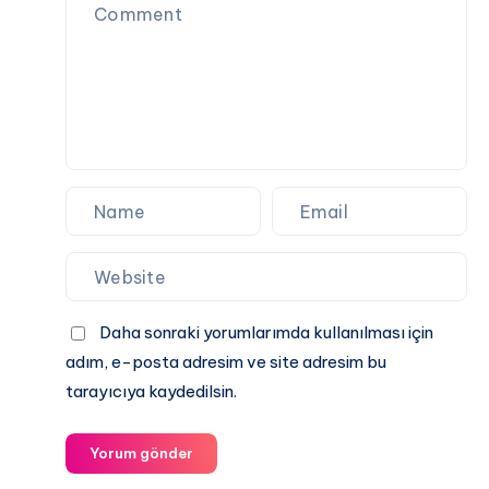
Daha sonraki yorumlarımda kullanılması için
adım, e-posta adresim ve site adresim bu
tarayıcıya kaydedilsin.
Yorum gönder