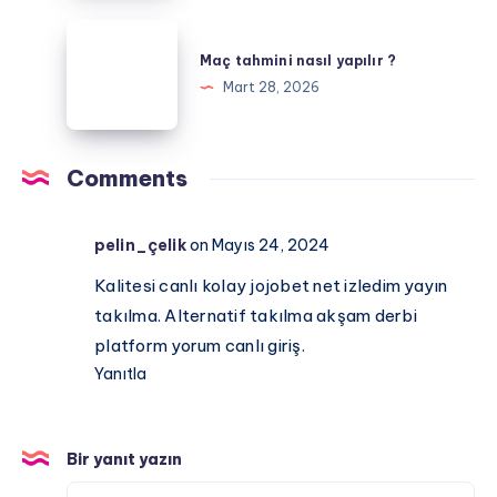
Maç
tahmini
Maç tahmini nasıl yapılır ?
nasıl
Mart 28, 2026
yapılır
?
Comments
pelin_çelik
on Mayıs 24, 2024
Kalitesi canlı kolay jojobet net izledim yayın
takılma. Alternatif takılma akşam derbi
platform yorum canlı giriş.
Yanıtla
Bir yanıt yazın