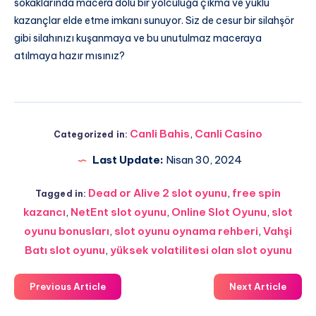
sokaklarında macera dolu bir yolculuğa çıkma ve yüklü
kazançlar elde etme imkanı sunuyor. Siz de cesur bir silahşör
gibi silahınızı kuşanmaya ve bu unutulmaz maceraya
atılmaya hazır mısınız?
Canli Bahis
,
Canli Casino
Categorized in:
Last Update:
Nisan 30, 2024
Dead or Alive 2 slot oyunu
,
free spin
Tagged in:
kazancı
,
NetEnt slot oyunu
,
Online Slot Oyunu
,
slot
oyunu bonusları
,
slot oyunu oynama rehberi
,
Vahşi
Batı slot oyunu
,
yüksek volatilitesi olan slot oyunu
Previous Article
Next Article