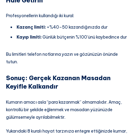
Hale Getirin
Profesyonellerin kullandığı iki kural:
Kazanç limiti:
+%40–50 kazandığınızda dur
Kayıp limiti:
Günlük bütçenin %100’ünü kaybedince dur
Bu limitleri telefon notlarına yazın ve gözünüzün önünde
tutun.
Sonuç: Gerçek Kazanan Masadan
Keyifle Kalkandır
Kumarın amacı asla “para kazanmak” olmamalıdır. Amaç,
kontrollü bir şekilde eğlenmek ve masadan yüzünüzde
gülümsemeyle ayrılabilmektir.
Yukarıdaki 8 kuralı hayat tarzınıza entegre ettiğinizde kumar,