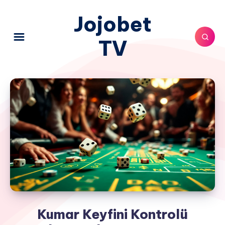
Jojobet
TV
Kumar Keyfini Kontrolü