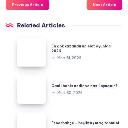
Previous Article
Next Article
Related Articles
En
En çok kazandıran slot oyunları
çok
2026
kazandıran
Mart 31, 2026
slot
oyunları
2026
Canlı
bahis
Canlı bahis nedir ve nasıl oynanır?
nedir
Mart 30, 2026
ve
nasıl
oynanır?
Fenerbahçe
–
Fenerbahçe – beşiktaş maç tahmini