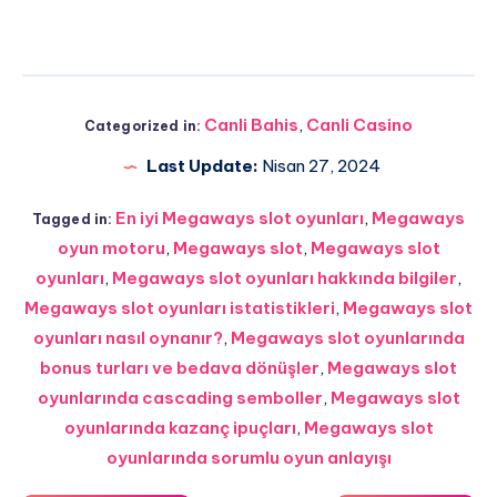
Canli Bahis
,
Canli Casino
Categorized in:
Last Update:
Nisan 27, 2024
En iyi Megaways slot oyunları
,
Megaways
Tagged in:
oyun motoru
,
Megaways slot
,
Megaways slot
oyunları
,
Megaways slot oyunları hakkında bilgiler
,
Megaways slot oyunları istatistikleri
,
Megaways slot
oyunları nasıl oynanır?
,
Megaways slot oyunlarında
bonus turları ve bedava dönüşler
,
Megaways slot
oyunlarında cascading semboller
,
Megaways slot
oyunlarında kazanç ipuçları
,
Megaways slot
oyunlarında sorumlu oyun anlayışı