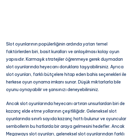
Slot oyunlarının popülerliğinin ardında yatan temel
faktörlerden biri, basit kuralları ve anlaşılması kolay oyun
yapısıdır. Karmaşık stratejiler öğrenmeye gerek duymadan
slot oyunlarında heyecanı doruklara taşıyabilirsiniz. Ayrıca
slot oyunları, farklı bütçelere hitap eden bahis seçenekleri ile
herkese oyun oynama imkanı sunar. Düşük miktarlarla bile
oyunu oynayabilir ve şansınızı deneyebilirsiniz.
Ancak slot oyunlarında heyecanı artıran unsurlardan biri de
kazanç elde etme yollarının çeşitliliğidir. Geleneksel slot
oyunlarında sınırlı sayıda kazanç hattı bulunur ve oyuncular
sembollerin bu hatlarda bir araya gelmesini hedefler. Ancak
Megaways slot oyunları, geleneksel slot oyunlarından farklı