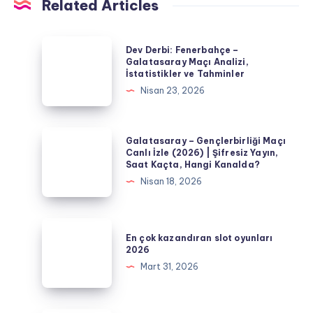
Related Articles
Dev
Dev Derbi: Fenerbahçe –
Derbi:
Galatasaray Maçı Analizi,
İstatistikler ve Tahminler
Fenerbahçe
Nisan 23, 2026
–
Galatasaray
Maçı
Galatasaray
Galatasaray – Gençlerbirliği Maçı
Analizi,
–
Canlı İzle (2026) | Şifresiz Yayın,
Saat Kaçta, Hangi Kanalda?
İstatistikler
Gençlerbirliği
Nisan 18, 2026
ve
Maçı
Tahminler
Canlı
İzle
En
En çok kazandıran slot oyunları
(2026)
çok
2026
|
kazandıran
Mart 31, 2026
Şifresiz
slot
Yayın,
oyunları
Saat
2026