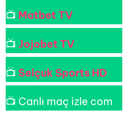
📺
Matbet TV
📺
Jojobet TV
📺
Selçuk Sports HD
📺 Canlı maç izle com