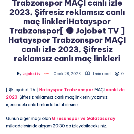
Trabzonspor MAÇI canlı izle
2023, Şifresiz reklamsız canlı
maç linkleriHatayspor
Trabzonspor[ 🔴 Jojobet TV ]
Hatayspor Trabzonspor MAÇI
canlı izle 2023, Şifresiz
reklamsız canlı maç linkleri
By
Jojobettv
Ocak 28, 2023
1 min read
0
[ 🔴 Jojobet TV ]
Hatayspor
Trabzonspor
MAÇI
canlı izle
2023
, Şifresiz reklamsız canlı maç linklerini yazımız
içerisndeki anlatımlarda bulabilirsiniz.
Günün diğer maçı olan
Giresunspor ve Galatasaray
mücadelesinide akşam 20:30 da izleyebileceksiniz.