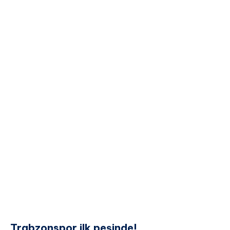
Trabzonspor ilk peşinde!