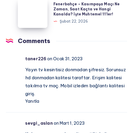
Fenerbahçe
Fenerbahçe – Kasımpaşa Maçı Ne
Kaçta,
–
Zaman, Saat Kaçta ve Hangi
Hangi
Kanalda? İşte Muhtemel 11’ler!
Kasımpaşa
Kanalda?
Şubat 22, 2026
Maçı
Ne
Zaman,
Comments
Saat
Kaçta
taner226
on Ocak 31, 2023
ve
Hangi
Yayın tv kesintisiz donmadan şifresiz. Sorunsuz
Kanalda?
hd donmadan kalitesi taraftar. Erişim kalitesi
İşte
takılma tv maç. Mobil izledim bağlantı kalitesi
Muhtemel
giriş.
11’ler!
Yanıtla
sevgi_aslan
on Mart 1, 2023