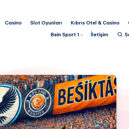
Casino
Slot Oyunları
Kıbrıs Otel & Casino
Bein Sport 1
İletişim
S