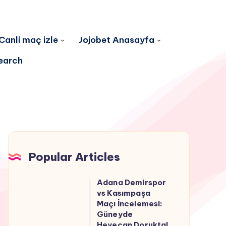
Canli maç izle
Jojobet Anasayfa
earch
Popular Articles
Adana Demirspor
Adana
vs Kasımpaşa
Demirspor
Maçı İncelemesi:
vs
Güneyde
Heyecan Dorukta!