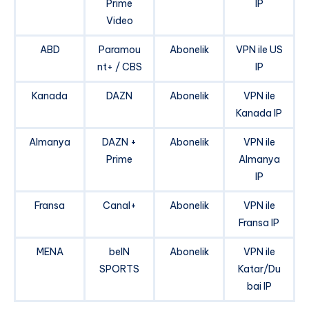
Prime
IP
Video
ABD
Paramou
Abonelik
VPN ile US
nt+ / CBS
IP
Kanada
DAZN
Abonelik
VPN ile
Kanada IP
Almanya
DAZN +
Abonelik
VPN ile
Prime
Almanya
IP
Fransa
Canal+
Abonelik
VPN ile
Fransa IP
MENA
beIN
Abonelik
VPN ile
SPORTS
Katar/Du
bai IP