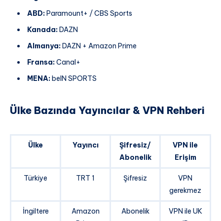
ABD:
Paramount+ / CBS Sports
Kanada:
DAZN
Almanya:
DAZN + Amazon Prime
Fransa:
Canal+
MENA:
beIN SPORTS
Ülke Bazında Yayıncılar & VPN Rehberi
Ülke
Yayıncı
Şifresiz/
VPN ile
Abonelik
Erişim
Türkiye
TRT 1
Şifresiz
VPN
gerekmez
İngiltere
Amazon
Abonelik
VPN ile UK