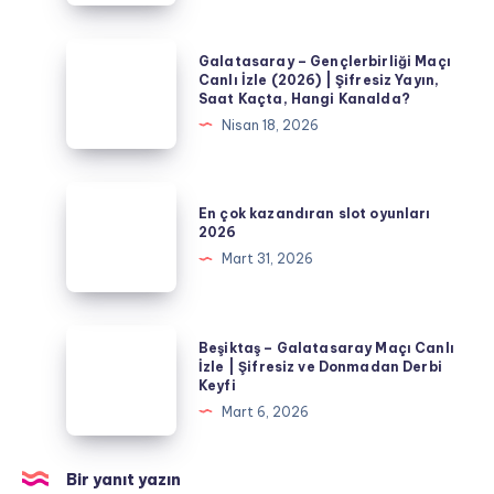
Galatasaray
Maçı
Galatasaray
Galatasaray – Gençlerbirliği Maçı
Analizi,
–
Canlı İzle (2026) | Şifresiz Yayın,
Saat Kaçta, Hangi Kanalda?
İstatistikler
Gençlerbirliği
Nisan 18, 2026
ve
Maçı
Tahminler
Canlı
İzle
En
En çok kazandıran slot oyunları
(2026)
çok
2026
|
kazandıran
Mart 31, 2026
Şifresiz
slot
Yayın,
oyunları
Saat
2026
Beşiktaş
Beşiktaş – Galatasaray Maçı Canlı
Kaçta,
–
İzle | Şifresiz ve Donmadan Derbi
Hangi
Keyfi
Galatasaray
Kanalda?
Mart 6, 2026
Maçı
Canlı
İzle
Bir yanıt yazın