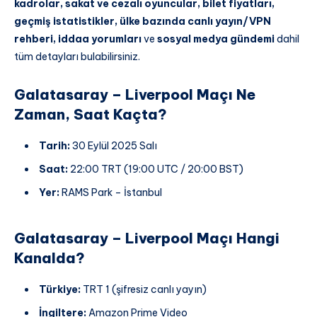
kadrolar, sakat ve cezalı oyuncular, bilet fiyatları,
geçmiş istatistikler, ülke bazında canlı yayın/VPN
rehberi, iddaa yorumları
ve
sosyal medya gündemi
dahil
tüm detayları bulabilirsiniz.
Galatasaray – Liverpool Maçı Ne
Zaman, Saat Kaçta?
Tarih:
30 Eylül 2025 Salı
Saat:
22:00 TRT (19:00 UTC / 20:00 BST)
Yer:
RAMS Park – İstanbul
Galatasaray – Liverpool Maçı Hangi
Kanalda?
Türkiye:
TRT 1 (şifresiz canlı yayın)
İngiltere:
Amazon Prime Video