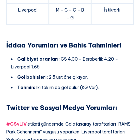
Liverpool
M – G – G – B
İstikrarlı
– G
İddaa Yorumları ve Bahis Tahminleri
Galibiyet oranları:
GS 4.30 – Beraberlik 4.20 –
Liverpool 1.65
Gol bahisleri:
2.5 üst öne çıkıyor.
Tahmin:
İki takım da gol bulur (KG Var).
Twitter ve Sosyal Medya Yorumları
#GSvLIV
etiketi gündemde. Galatasaray taraftarları “RAMS
Park Cehennemi” vurgusu yaparken, Liverpool taraftarları
Salah’ın performansına güveniyor.