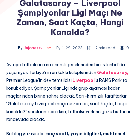
Galatasaray – Liverpool
Şampiyonlar Ligi Maçı Ne
Zaman, Saat Kaçta, Hangi
Kanalda?
By
Jojobettv
Eylül 29, 2025
2 min read
0
Avrupa futbolunun en önemli gecelerinden biri İstanbul’da
yaşanıyor. Türkiye’nin en köklü kulüplerinden
Galatasaray
,
Premier League’in dev temsilcisi
Liverpool
’u RAMS Park’ta
konuk ediyor. Şampiyonlar Ligi’nde grup aşaması kader
maçlarından birine sahne olacak. Sarı-kırmızılı taraftarlar
“Galatasaray Liverpool maçı ne zaman, saat kaçta, hangi
kanalda?” sorularını sorarken, futbolseverlerin gözü bu tarihi
randevuda olacak.
Bu blog yazısında;
maç saati, yayın bilgileri, muhtemel