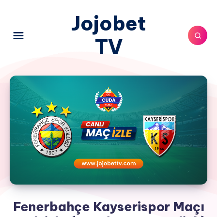
Jojobet
TV
Fenerbahçe Kayserispor Maçı