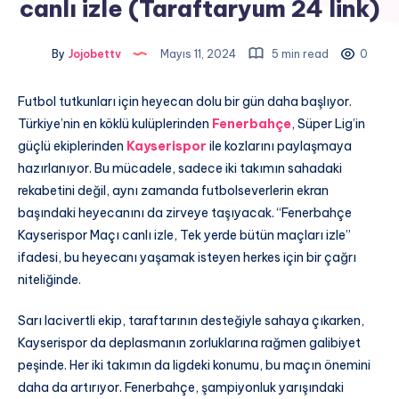
canlı izle (Taraftaryum 24 link)
By
Jojobettv
Mayıs 11, 2024
5 min read
0
Futbol tutkunları için heyecan dolu bir gün daha başlıyor.
Türkiye’nin en köklü kulüplerinden
Fenerbahçe
, Süper Lig’in
güçlü ekiplerinden
Kayserispor
ile kozlarını paylaşmaya
hazırlanıyor. Bu mücadele, sadece iki takımın sahadaki
rekabetini değil, aynı zamanda futbolseverlerin ekran
başındaki heyecanını da zirveye taşıyacak. “Fenerbahçe
Kayserispor Maçı canlı izle, Tek yerde bütün maçları izle”
ifadesi, bu heyecanı yaşamak isteyen herkes için bir çağrı
niteliğinde.
Sarı lacivertli ekip, taraftarının desteğiyle sahaya çıkarken,
Kayserispor da deplasmanın zorluklarına rağmen galibiyet
peşinde. Her iki takımın da ligdeki konumu, bu maçın önemini
daha da artırıyor. Fenerbahçe, şampiyonluk yarışındaki