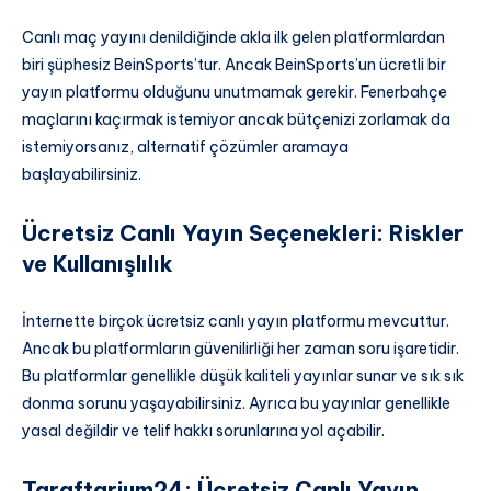
Canlı maç yayını denildiğinde akla ilk gelen platformlardan
biri şüphesiz BeinSports’tur. Ancak BeinSports’un ücretli bir
yayın platformu olduğunu unutmamak gerekir. Fenerbahçe
maçlarını kaçırmak istemiyor ancak bütçenizi zorlamak da
istemiyorsanız, alternatif çözümler aramaya
başlayabilirsiniz.
Ücretsiz Canlı Yayın Seçenekleri: Riskler
ve Kullanışlılık
İnternette birçok ücretsiz canlı yayın platformu mevcuttur.
Ancak bu platformların güvenilirliği her zaman soru işaretidir.
Bu platformlar genellikle düşük kaliteli yayınlar sunar ve sık sık
donma sorunu yaşayabilirsiniz. Ayrıca bu yayınlar genellikle
yasal değildir ve telif hakkı sorunlarına yol açabilir.
Taraftarium24: Ücretsiz Canlı Yayın