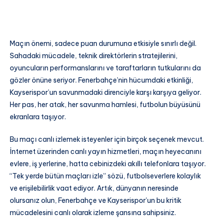
Maçın önemi, sadece puan durumuna etkisiyle sınırlı değil.
Sahadaki mücadele, teknik direktörlerin stratejilerini,
oyuncuların performanslarını ve taraftarların tutkularını da
gözler önüne seriyor. Fenerbahçe’nin hücumdaki etkinliği,
Kayserispor’un savunmadaki direnciyle karşı karşıya geliyor.
Her pas, her atak, her savunma hamlesi, futbolun büyüsünü
ekranlara taşıyor.
Bu maçı canlı izlemek isteyenler için birçok seçenek mevcut.
İnternet üzerinden canlı yayın hizmetleri, maçın heyecanını
evlere, iş yerlerine, hatta cebinizdeki akıllı telefonlara taşıyor.
“Tek yerde bütün maçları izle” sözü, futbolseverlere kolaylık
ve erişilebilirlik vaat ediyor. Artık, dünyanın neresinde
olursanız olun, Fenerbahçe ve Kayserispor’un bu kritik
mücadelesini canlı olarak izleme şansına sahipsiniz.