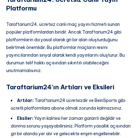
Platformu
Taraftarium24, ücretsiz canlı maç yayını hizmeti sunan
popüler platformlardan biridir. Ancak Taraftarium24 gibi
platformların da yasal olarak gri bir alan oluşturduğunu
belirtmek önemlidir. Bu platformlar maçların resmi
yayıncılarından sinyal alarak kendi yayınlarını oluşturur. Bu
durumun telif hakkı açısından sıkıntılı olabileceğini
unutmamalısınız.
Taraftarium24’ın Artıları ve Eksileri
Artılar:
Taraftarium24 ücretsizdir ve BeinSports gibi
ücretli platformlara abone olmak zorunda kalmazsınız.
Eksiler:
Yayın kalitesi her zaman garanti değildir ve
donma sorunu yaşayabilirsiniz. Platform yasallık açısından
gri bir alanda yer alır ve gelecekte erişim engellenebilir.