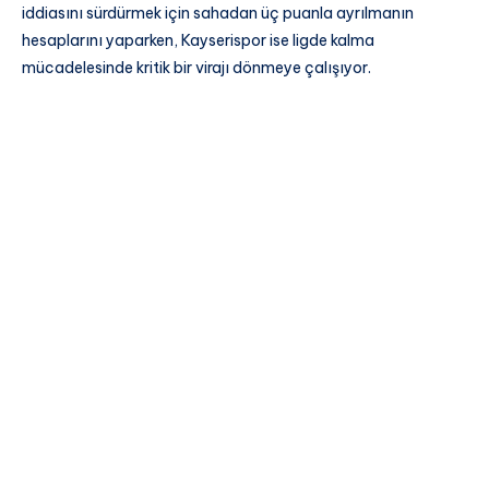
iddiasını sürdürmek için sahadan üç puanla ayrılmanın
hesaplarını yaparken, Kayserispor ise ligde kalma
mücadelesinde kritik bir virajı dönmeye çalışıyor.