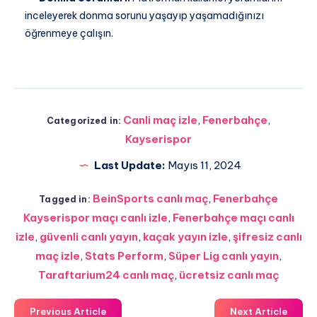
inceleyerek donma sorunu yaşayıp yaşamadığınızı
öğrenmeye çalışın.
Canli maç izle
,
Fenerbahçe
,
Categorized in:
Kayserispor
Last Update:
Mayıs 11, 2024
BeinSports canlı maç
,
Fenerbahçe
Tagged in:
Kayserispor maçı canlı izle
,
Fenerbahçe maçı canlı
izle
,
güvenli canlı yayın
,
kaçak yayın izle
,
şifresiz canlı
maç izle
,
Stats Perform
,
Süper Lig canlı yayın
,
Taraftarium24 canlı maç
,
ücretsiz canlı maç
Previous Article
Next Article