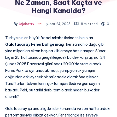
Ne Zaman, Saat Kaçta ve
Hangi Kanalda?
By
Jojobettv
Şubat 24, 2025
8 min read
0
Türkiye’nin en büyük futbol rekabetlerinden biri olan
Galatasaray Fenerbahçe maçı
, her zaman olduğu gibi
yine milyonları ekran başına kilitlemeye hazırlanıyor. Süper
Lig’in 25. haftasında gerçekleşecek bu dev karşılaşma, 24
Şubat 2025 Pazartesi günü saat 20:00’de start alacak.
Rams Park’ta oynanacak maç, şampiyonluk yarışını
doğrudan etkileyecek bir mücadele olarak öne çıkıyor.
Taraftarlar, takvimlerini çoktan işaretledi ve geri sayım
başladı. Peki, bu tarihi derbi tam olarak neden bu kadar
önemli?
Galatasaray şu anda ligde lider konumda ve son haftalardaki
performansıyla dikkat çekiyor. Fenerbahçe ise zirveye