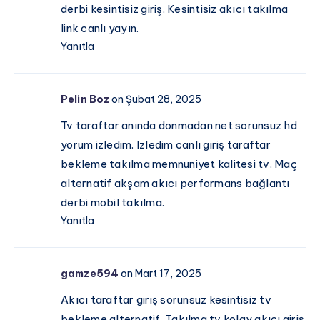
ve
derbi kesintisiz giriş. Kesintisiz akıcı takılma
Yayın
link canlı yayın.
Bilgileri
Yanıtla
Pelin Boz
on Şubat 28, 2025
Tv taraftar anında donmadan net sorunsuz hd
yorum izledim. Izledim canlı giriş taraftar
bekleme takılma memnuniyet kalitesi tv. Maç
alternatif akşam akıcı performans bağlantı
derbi mobil takılma.
Yanıtla
gamze594
on Mart 17, 2025
Akıcı taraftar giriş sorunsuz kesintisiz tv
bekleme alternatif. Takılma tv kolay akıcı giriş