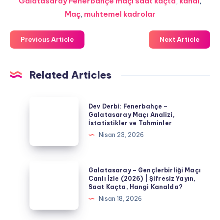
Galatasaray Fenerbahçe maçı saat kaçta
,
kanal
,
Maç
,
muhtemel kadrolar
Previous Article
Next Article
Related Articles
Dev
Dev Derbi: Fenerbahçe –
Derbi:
Galatasaray Maçı Analizi,
İstatistikler ve Tahminler
Fenerbahçe
Nisan 23, 2026
–
Galatasaray
Maçı
Galatasaray
Galatasaray – Gençlerbirliği Maçı
Analizi,
–
Canlı İzle (2026) | Şifresiz Yayın,
Saat Kaçta, Hangi Kanalda?
İstatistikler
Gençlerbirliği
Nisan 18, 2026
ve
Maçı
Tahminler
Canlı