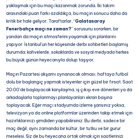
yaklaşmak için bu maçı kazanmak zorunda. İki takım
arasındaki puan farkı azaldıkça, bu maçın sonucu daha da
kritik bir hale geliyor. Taraftarlar, “
Galatasaray
Fenerbahçe maçı ne zaman?
” sorusunu sorarken, bir
yandan da maçın atmosferini yaşamak için planlarını
yapıyor. İstanbul’un her köşesinde derbi sohbetleri başlamış
durumda; kahvelerde, sokaklarda ve sosyal medyada herkes
bu büyük günün heyecanıyla dolup taşıyor.
Maçın Pazartesi akşamı oynanacak olması, haftaya futbol
dolu bir başlangıç yapmak isteyenler için güzel bir fırsat. Saat
20:00’de başlayacak karşılaşma, iş çıkışı eve dönenleri ya da
arkadaşlarla toplanmayı planlayanları ekran başına
toplayacak. Eğer maçı stadyumda izleme şansınız yoksa,
televizyon ya da online platformlar üzerinden takip etmek için
hazırlıklarınızı şimdiden yapabilirsiniz. Bu derbi, sadece bir
maç değil, aynı zamanda bir kültür, bir tutku ve bir gurur
meselesi. Siz de bu heyecana ortak olmak için saatlerinizi