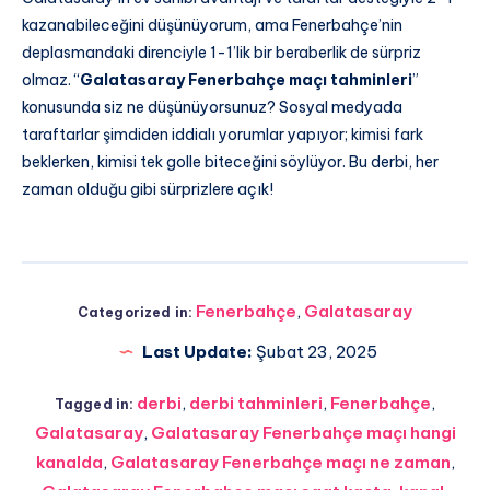
kazanabileceğini düşünüyorum, ama Fenerbahçe’nin
deplasmandaki direnciyle 1-1’lik bir beraberlik de sürpriz
olmaz. “
Galatasaray Fenerbahçe maçı tahminleri
”
konusunda siz ne düşünüyorsunuz? Sosyal medyada
taraftarlar şimdiden iddialı yorumlar yapıyor; kimisi fark
beklerken, kimisi tek golle biteceğini söylüyor. Bu derbi, her
zaman olduğu gibi sürprizlere açık!
Fenerbahçe
,
Galatasaray
Categorized in:
Last Update:
Şubat 23, 2025
derbi
,
derbi tahminleri
,
Fenerbahçe
,
Tagged in:
Galatasaray
,
Galatasaray Fenerbahçe maçı hangi
kanalda
,
Galatasaray Fenerbahçe maçı ne zaman
,