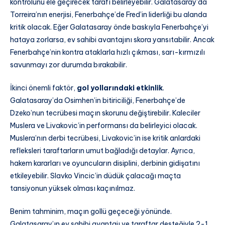
kontrolünü ele geçirecek tarafı belirleyebilir. Galatasaray’da
Torreira’nın enerjisi, Fenerbahçe’de Fred’in liderliği bu alanda
kritik olacak. Eğer Galatasaray önde baskıyla Fenerbahçe’yi
hataya zorlarsa, ev sahibi avantajını skora yansıtabilir. Ancak
Fenerbahçe’nin kontra ataklarla hızlı çıkması, sarı-kırmızılı
savunmayı zor durumda bırakabilir.
İkinci önemli faktör,
gol yollarındaki etkinlik
.
Galatasaray’da Osimhen’in bitiriciliği, Fenerbahçe’de
Dzeko’nun tecrübesi maçın skorunu değiştirebilir. Kaleciler
Muslera ve Livakovic’in performansı da belirleyici olacak.
Muslera’nın derbi tecrübesi, Livakovic’in ise kritik anlardaki
refleksleri taraftarların umut bağladığı detaylar. Ayrıca,
hakem kararları ve oyuncuların disiplini, derbinin gidişatını
etkileyebilir. Slavko Vincic’in düdük çalacağı maçta
tansiyonun yüksek olması kaçınılmaz.
Benim tahminim, maçın gollü geçeceği yönünde.
Galatasaray’ın ev sahibi avantajı ve taraftar desteğiyle 2-1