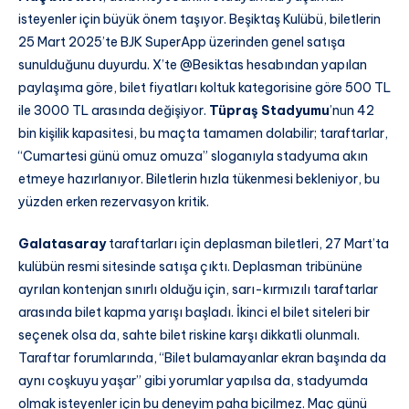
isteyenler için büyük önem taşıyor. Beşiktaş Kulübü, biletlerin
25 Mart 2025’te BJK SuperApp üzerinden genel satışa
sunulduğunu duyurdu. X’te @Besiktas hesabından yapılan
paylaşıma göre, bilet fiyatları koltuk kategorisine göre 500 TL
ile 3000 TL arasında değişiyor.
Tüpraş Stadyumu
’nun 42
bin kişilik kapasitesi, bu maçta tamamen dolabilir; taraftarlar,
“Cumartesi günü omuz omuza” sloganıyla stadyuma akın
etmeye hazırlanıyor. Biletlerin hızla tükenmesi bekleniyor, bu
yüzden erken rezervasyon kritik.
Galatasaray
taraftarları için deplasman biletleri, 27 Mart’ta
kulübün resmi sitesinde satışa çıktı. Deplasman tribününe
ayrılan kontenjan sınırlı olduğu için, sarı-kırmızılı taraftarlar
arasında bilet kapma yarışı başladı. İkinci el bilet siteleri bir
seçenek olsa da, sahte bilet riskine karşı dikkatli olunmalı.
Taraftar forumlarında, “Bilet bulamayanlar ekran başında da
aynı coşkuyu yaşar” gibi yorumlar yapılsa da, stadyumda
olmak isteyenler için bu deneyim paha biçilmez. Maç günü