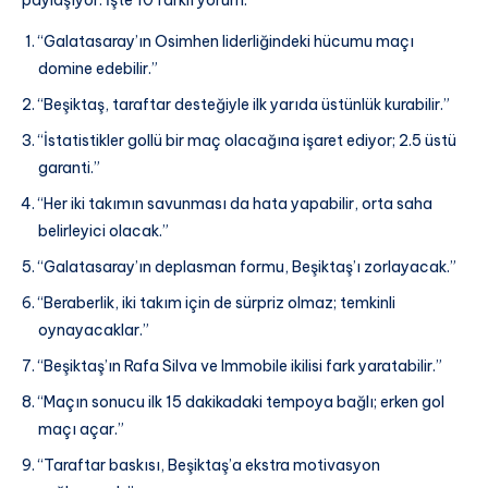
paylaşıyor. İşte 10 farklı yorum:
“Galatasaray’ın Osimhen liderliğindeki hücumu maçı
domine edebilir.”
“Beşiktaş, taraftar desteğiyle ilk yarıda üstünlük kurabilir.”
“İstatistikler gollü bir maç olacağına işaret ediyor; 2.5 üstü
garanti.”
“Her iki takımın savunması da hata yapabilir, orta saha
belirleyici olacak.”
“Galatasaray’ın deplasman formu, Beşiktaş’ı zorlayacak.”
“Beraberlik, iki takım için de sürpriz olmaz; temkinli
oynayacaklar.”
“Beşiktaş’ın Rafa Silva ve Immobile ikilisi fark yaratabilir.”
“Maçın sonucu ilk 15 dakikadaki tempoya bağlı; erken gol
maçı açar.”
“Taraftar baskısı, Beşiktaş’a ekstra motivasyon