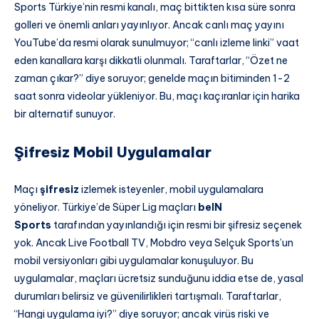
Sports Türkiye’nin resmi kanalı, maç bittikten kısa süre sonra
golleri ve önemli anları yayınlıyor. Ancak canlı maç yayını
YouTube’da resmi olarak sunulmuyor; “canlı izleme linki” vaat
eden kanallara karşı dikkatli olunmalı. Taraftarlar, “Özet ne
zaman çıkar?” diye soruyor; genelde maçın bitiminden 1-2
saat sonra videolar yükleniyor. Bu, maçı kaçıranlar için harika
bir alternatif sunuyor.
Şifresiz Mobil Uygulamalar
Maçı
şifresiz
izlemek isteyenler, mobil uygulamalara
yöneliyor. Türkiye’de Süper Lig maçları
beIN
Sports
tarafından yayınlandığı için resmi bir şifresiz seçenek
yok. Ancak Live Football TV, Mobdro veya Selçuk Sports’un
mobil versiyonları gibi uygulamalar konuşuluyor. Bu
uygulamalar, maçları ücretsiz sunduğunu iddia etse de, yasal
durumları belirsiz ve güvenilirlikleri tartışmalı. Taraftarlar,
“Hangi uygulama iyi?” diye soruyor; ancak virüs riski ve