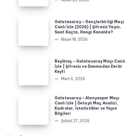
–
Galatasaray
Maçı
Galatasaray
Galatasaray – Gençlerbirliği Maçı
Analizi,
–
Canlı İzle (2026) | Şifresiz Yayın,
Saat Kaçta, Hangi Kanalda?
İstatistikler
Gençlerbirliği
Nisan 18, 2026
ve
Maçı
Tahminler
Canlı
İzle
Beşiktaş
Beşiktaş – Galatasaray Maçı Canlı
(2026)
–
İzle | Şifresiz ve Donmadan Derbi
Keyfi
|
Galatasaray
Mart 6, 2026
Şifresiz
Maçı
Yayın,
Canlı
Saat
İzle
Galatasaray
Galatasaray – Alanyaspor Maçı
Kaçta,
Canlı İzle | Detaylı Maç Analizi,
|
–
Kadrolar, İstatistikler ve Yayın
Hangi
Şifresiz
Alanyaspor
Bilgileri
Kanalda?
ve
Maçı
Şubat 27, 2026
Donmadan
Canlı
Derbi
İzle