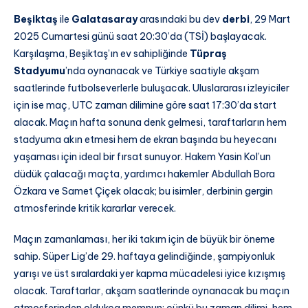
Beşiktaş
ile
Galatasaray
arasındaki bu dev
derbi
, 29 Mart
2025 Cumartesi günü saat 20:30’da (TSİ) başlayacak.
Karşılaşma, Beşiktaş’ın ev sahipliğinde
Tüpraş
Stadyumu
’nda oynanacak ve Türkiye saatiyle akşam
saatlerinde futbolseverlerle buluşacak. Uluslararası izleyiciler
için ise maç, UTC zaman dilimine göre saat 17:30’da start
alacak. Maçın hafta sonuna denk gelmesi, taraftarların hem
stadyuma akın etmesi hem de ekran başında bu heyecanı
yaşaması için ideal bir fırsat sunuyor. Hakem Yasin Kol’un
düdük çalacağı maçta, yardımcı hakemler Abdullah Bora
Özkara ve Samet Çiçek olacak; bu isimler, derbinin gergin
atmosferinde kritik kararlar verecek.
Maçın zamanlaması, her iki takım için de büyük bir öneme
sahip. Süper Lig’de 29. haftaya gelindiğinde, şampiyonluk
yarışı ve üst sıralardaki yer kapma mücadelesi iyice kızışmış
olacak. Taraftarlar, akşam saatlerinde oynanacak bu maçın