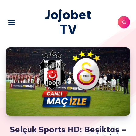
Jojobet
TV
Selçuk Sports HD: Beşiktaş –