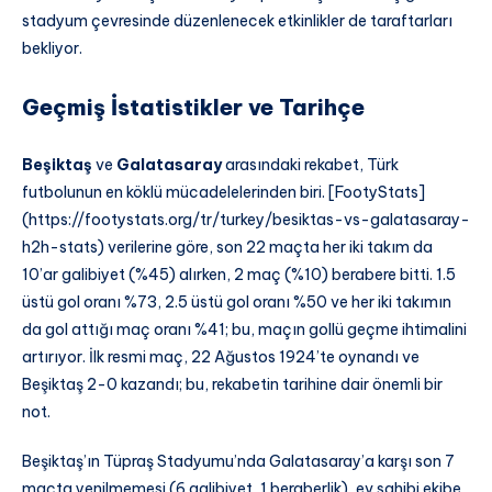
stadyum çevresinde düzenlenecek etkinlikler de taraftarları
bekliyor.
Geçmiş İstatistikler ve Tarihçe
Beşiktaş
ve
Galatasaray
arasındaki rekabet, Türk
futbolunun en köklü mücadelelerinden biri. [FootyStats]
(https://footystats.org/tr/turkey/besiktas-vs-galatasaray-
h2h-stats) verilerine göre, son 22 maçta her iki takım da
10’ar galibiyet (%45) alırken, 2 maç (%10) berabere bitti. 1.5
üstü gol oranı %73, 2.5 üstü gol oranı %50 ve her iki takımın
da gol attığı maç oranı %41; bu, maçın gollü geçme ihtimalini
artırıyor. İlk resmi maç, 22 Ağustos 1924’te oynandı ve
Beşiktaş 2-0 kazandı; bu, rekabetin tarihine dair önemli bir
not.
Beşiktaş’ın Tüpraş Stadyumu’nda Galatasaray’a karşı son 7
maçta yenilmemesi (6 galibiyet, 1 beraberlik), ev sahibi ekibe