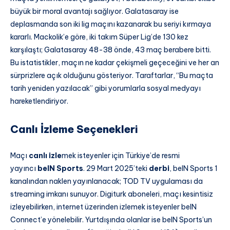
büyük bir moral avantajı sağlıyor. Galatasaray ise
deplasmanda son iki lig maçını kazanarak bu seriyi kırmaya
kararlı. Mackolik’e göre, iki takım Süper Lig’de 130 kez
karşılaştı; Galatasaray 48-38 önde, 43 maç berabere bitti.
Bu istatistikler, maçın ne kadar çekişmeli geçeceğini ve her an
sürprizlere açık olduğunu gösteriyor. Taraftarlar, “Bu maçta
tarih yeniden yazılacak” gibi yorumlarla sosyal medyayı
hareketlendiriyor.
Canlı İzleme Seçenekleri
Maçı
canlı izle
mek isteyenler için Türkiye’de resmi
yayıncı
beIN Sports
. 29 Mart 2025’teki
derbi
, beIN Sports 1
kanalından naklen yayınlanacak; TOD TV uygulaması da
streaming imkanı sunuyor. Digiturk aboneleri, maçı kesintisiz
izleyebilirken, internet üzerinden izlemek isteyenler beIN
Connect’e yönelebilir. Yurtdışında olanlar ise beIN Sports’un