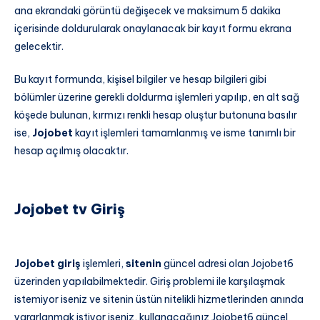
ana ekrandaki görüntü değişecek ve maksimum 5 dakika
içerisinde doldurularak onaylanacak bir kayıt formu ekrana
gelecektir.
Bu kayıt formunda, kişisel bilgiler ve hesap bilgileri gibi
bölümler üzerine gerekli doldurma işlemleri yapılıp, en alt sağ
köşede bulunan, kırmızı renkli hesap oluştur butonuna basılır
ise,
Jojobet
kayıt işlemleri tamamlanmış ve isme tanımlı bir
hesap açılmış olacaktır.
Jojobet tv Giriş
Jojobet giriş
işlemleri,
sitenin
güncel adresi olan Jojobet6
üzerinden yapılabilmektedir. Giriş problemi ile karşılaşmak
istemiyor iseniz ve sitenin üstün nitelikli hizmetlerinden anında
yararlanmak istiyor iseniz, kullanacağınız Jojobet6 güncel