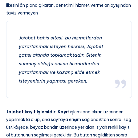
ilkesini ön plana çıkaran, denetimli hizmet verme anlayışından
taviz vermeyen
Jojobet bahis sitesi, bu hizmetlerden
yararlanmak isteyen herkesi, Jojobet
çatısı altında toplamaktadır. Sitenin
sunmuş olduğu online hizmetlerden
yararlanmak ve kazanç elde etmek
isteyenlerin yapması gereken,
Jojobet kayıt
işlemidir
.
Kayıt
işlemi ana ekran üzerinden
yapılmakta olup, ana sayfaya erişim sağlandıktan sonra, sağ
üst köşede, beyaz bandın üzerinde yer alan, siyah renkli kayıt
ol butonunun seçilmesi gereklidir. Bu buton seçildikten sonra,