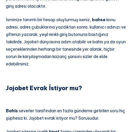
giriş adresi olacaktır.
İsminize tanımlı bir hesap oluşturmuş iseniz,
bahse
konu
adresi, adres çubuklarına yazdıktan sonra, kullanıcı adınızı ve
şifrenizi yazarak, yeşil renkli giriş butonuna bastığınız
takdirde, Jojobet dünyasına adım atabilir ve bahis ya da oyun
seçeneklerinden herhangi bir tanesinde yer alarak, hiçbir
sorun ile karşılaşmadan kazanç şansını sizler de elde
edebilirsiniz.
Jojobet Evrak İstiyor mu?
Bahis
severler tarafından en fazla gündeme getirilen soru hiç
şüphesiz ki, Jojobet evrak istiyor mu? Sorusudur.
Jojobet sitesine üyelik
kayıt
formu üzerinden ulaşarak bir