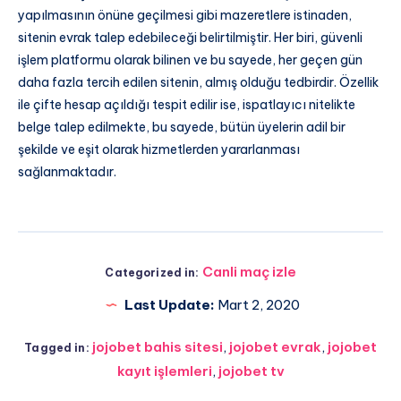
yapılmasının önüne geçilmesi gibi mazeretlere istinaden,
sitenin evrak talep edebileceği belirtilmiştir. Her biri, güvenli
işlem platformu olarak bilinen ve bu sayede, her geçen gün
daha fazla tercih edilen sitenin, almış olduğu tedbirdir. Özellik
ile çifte hesap açıldığı tespit edilir ise, ispatlayıcı nitelikte
belge talep edilmekte, bu sayede, bütün üyelerin adil bir
şekilde ve eşit olarak hizmetlerden yararlanması
sağlanmaktadır.
Canli maç izle
Categorized in:
Last Update:
Mart 2, 2020
jojobet bahis sitesi
,
jojobet evrak
,
jojobet
Tagged in:
kayıt işlemleri
,
jojobet tv