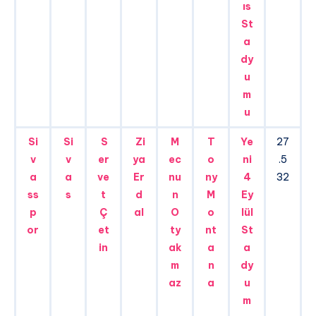
ıs
St
a
dy
u
m
u
Si
Si
S
Zi
M
T
Ye
27
v
v
er
ya
ec
o
ni
.5
a
a
ve
Er
nu
ny
4
32
ss
s
t
d
n
M
Ey
p
Ç
al
O
o
lül
or
et
ty
nt
St
in
ak
a
a
m
n
dy
az
a
u
m