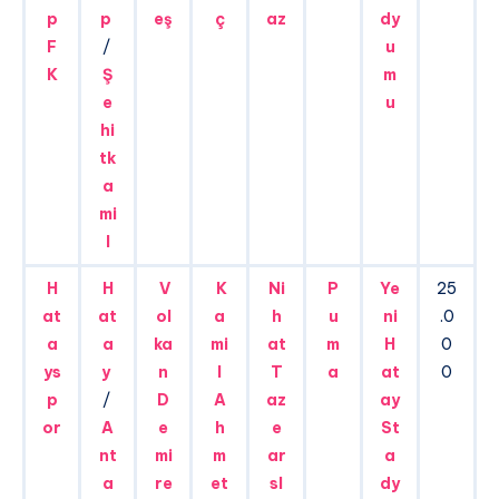
p
p
eş
ç
az
dy
F
/
u
K
Ş
m
e
u
hi
tk
a
mi
l
H
H
V
K
Ni
P
Ye
25
at
at
ol
a
h
u
ni
.0
a
a
ka
mi
at
m
H
0
ys
y
n
l
T
a
at
0
p
/
D
A
az
ay
or
A
e
h
e
St
nt
mi
m
ar
a
a
re
et
sl
dy