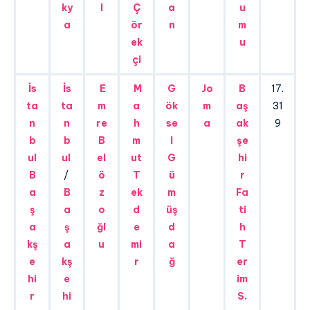
ky
l
Ç
a
u
a
ör
n
m
ek
u
çi
İs
İs
E
M
G
Jo
B
17.
ta
ta
m
a
ök
m
aş
31
n
n
re
h
se
a
ak
9
b
b
B
m
l
şe
ul
ul
el
ut
G
hi
B
/
ö
T
ü
r
a
B
z
ek
m
Fa
ş
a
o
d
üş
ti
a
ş
ğl
e
d
h
kş
a
u
mi
a
T
e
kş
r
ğ
er
hi
e
im
r
hi
S.