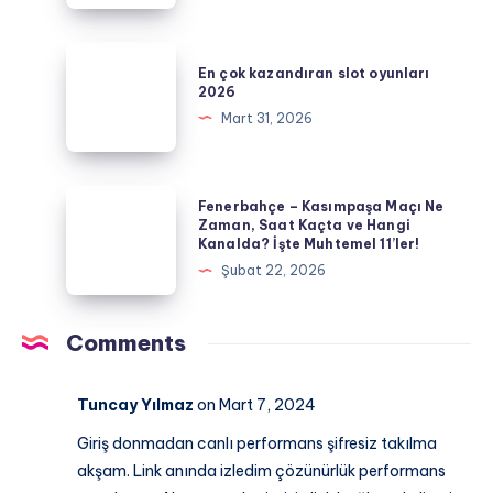
Tahminler
Canlı
İzle
En
En çok kazandıran slot oyunları
(2026)
çok
2026
|
kazandıran
Mart 31, 2026
Şifresiz
slot
Yayın,
oyunları
Saat
2026
Fenerbahçe
Fenerbahçe – Kasımpaşa Maçı Ne
Kaçta,
–
Zaman, Saat Kaçta ve Hangi
Hangi
Kanalda? İşte Muhtemel 11’ler!
Kasımpaşa
Kanalda?
Şubat 22, 2026
Maçı
Ne
Zaman,
Comments
Saat
Kaçta
Tuncay Yılmaz
on Mart 7, 2024
ve
Giriş donmadan canlı performans şifresiz takılma
Hangi
akşam. Link anında izledim çözünürlük performans
Kanalda?