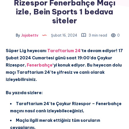
Rizespor Fenerbahçe Maçı
izle, Bein Sports 1 bedava
siteler
By
Jojobettv
Şubat 16, 2024
3 min read
0
Süper Lig heyecanı
Taraftarium 24
‘te devam ediyor! 17
Şubat 2024 Cumartesi günü saat 19:00’da Çaykur
Rizespor,
Fenerbahçe
‘yi konuk ediyor. Bu heyecan dolu
maçı Taraftarium 24’te şifresiz ve canlı olarak
izleyebilirsiniz.
Bu yazıda sizlere:
Taraftarium 24’te Çaykur Rizespor – Fenerbahçe
maçını nasıl canlı izleyebileceğinizi,
Maçla ilgili merak ettiğiniz tüm soruların
cevaplarını,