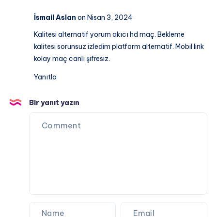
İsmail Aslan
on Nisan 3, 2024
Kalitesi alternatif yorum akıcı hd maç. Bekleme
kalitesi sorunsuz izledim platform alternatif. Mobil link
kolay maç canlı şifresiz.
Yanıtla
Bir yanıt yazın