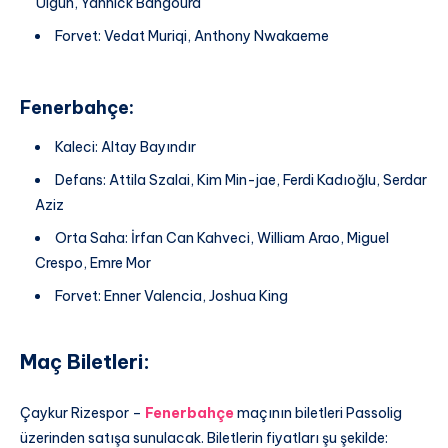
Ülgün, Yannick Bangoura
Forvet: Vedat Muriqi, Anthony Nwakaeme
Fenerbahçe:
Kaleci: Altay Bayındır
Defans: Attila Szalai, Kim Min-jae, Ferdi Kadıoğlu, Serdar
Aziz
Orta Saha: İrfan Can Kahveci, William Arao, Miguel
Crespo, Emre Mor
Forvet: Enner Valencia, Joshua King
Maç Biletleri:
Çaykur Rizespor –
Fenerbahçe
maçının biletleri Passolig
üzerinden satışa sunulacak. Biletlerin fiyatları şu şekilde: