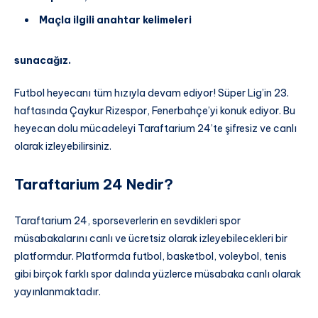
Maçla ilgili anahtar kelimeleri
sunacağız.
Futbol heyecanı tüm hızıyla devam ediyor! Süper Lig’in 23.
haftasında Çaykur Rizespor, Fenerbahçe’yi konuk ediyor. Bu
heyecan dolu mücadeleyi Taraftarium 24’te şifresiz ve canlı
olarak izleyebilirsiniz.
Taraftarium 24 Nedir?
Taraftarium 24, sporseverlerin en sevdikleri spor
müsabakalarını canlı ve ücretsiz olarak izleyebilecekleri bir
platformdur. Platformda futbol, basketbol, voleybol, tenis
gibi birçok farklı spor dalında yüzlerce müsabaka canlı olarak
yayınlanmaktadır.