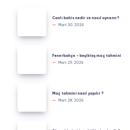
Canlı
bahis
Canlı bahis nedir ve nasıl oynanır?
nedir
Mart 30, 2026
ve
nasıl
oynanır?
Fenerbahçe
–
Fenerbahçe – beşiktaş maç tahmini
beşiktaş
Mart 29, 2026
maç
tahmini
Maç
tahmini
Maç tahmini nasıl yapılır ?
nasıl
Mart 28, 2026
yapılır
?
Süper