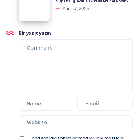
Lig
Süper Lig bahis taktikleri nelerdir?
bahis
Mart 27, 2026
taktikleri
nelerdir?
Bir yanıt yazın
Daha sonraki yorumlarımda kullanılması için