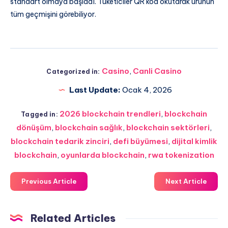
standart olmaya başladı. Tüketiciler QR kod okutarak ürünün
tüm geçmişini görebiliyor.
Casino
,
Canli Casino
Categorized in:
Last Update:
Ocak 4, 2026
2026 blockchain trendleri
,
blockchain
Tagged in:
dönüşüm
,
blockchain sağlık
,
blockchain sektörleri
,
blockchain tedarik zinciri
,
defi büyümesi
,
dijital kimlik
blockchain
,
oyunlarda blockchain
,
rwa tokenization
Previous Article
Next Article
Related Articles