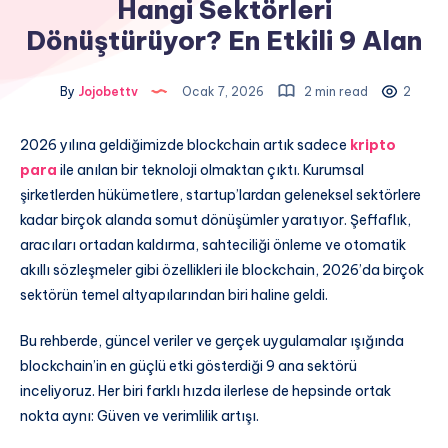
Hangi Sektörleri
Dönüştürüyor? En Etkili 9 Alan
By
Jojobettv
Ocak 7, 2026
2 min read
2
2026 yılına geldiğimizde blockchain artık sadece
kripto
para
ile anılan bir teknoloji olmaktan çıktı. Kurumsal
şirketlerden hükümetlere, startup’lardan geleneksel sektörlere
kadar birçok alanda somut dönüşümler yaratıyor. Şeffaflık,
aracıları ortadan kaldırma, sahteciliği önleme ve otomatik
akıllı sözleşmeler gibi özellikleri ile blockchain, 2026’da birçok
sektörün temel altyapılarından biri haline geldi.
Bu rehberde, güncel veriler ve gerçek uygulamalar ışığında
blockchain’in en güçlü etki gösterdiği 9 ana sektörü
inceliyoruz. Her biri farklı hızda ilerlese de hepsinde ortak
nokta aynı: Güven ve verimlilik artışı.