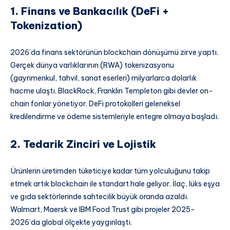
1. Finans ve Bankacılık (DeFi +
Tokenization)
2026’da finans sektörünün blockchain dönüşümü zirve yaptı.
Gerçek dünya varlıklarının (RWA) tokenizasyonu
(gayrimenkul, tahvil, sanat eserleri) milyarlarca dolarlık
hacme ulaştı. BlackRock, Franklin Templeton gibi devler on-
chain fonlar yönetiyor. DeFi protokolleri geleneksel
kredilendirme ve ödeme sistemleriyle entegre olmaya başladı.
2. Tedarik Zinciri ve Lojistik
Ürünlerin üretimden tüketiciye kadar tüm yolculuğunu takip
etmek artık blockchain ile standart hale geliyor. İlaç, lüks eşya
ve gıda sektörlerinde sahtecilik büyük oranda azaldı.
Walmart, Maersk ve IBM Food Trust gibi projeler 2025-
2026’da global ölçekte yaygınlaştı.