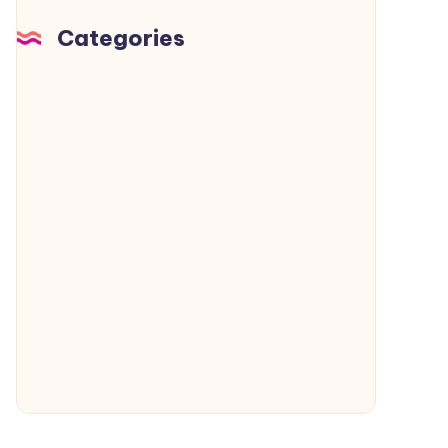
Size
Uygun?
Categories