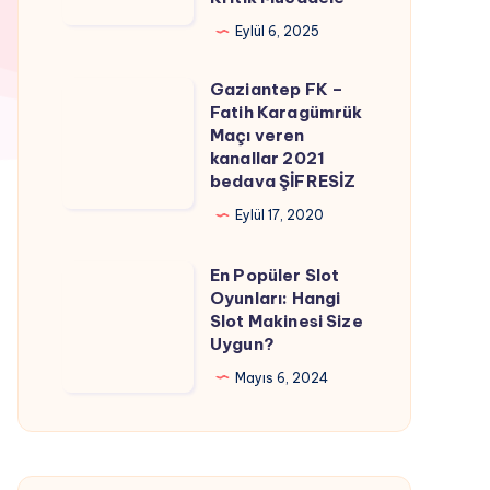
|
Konya’da
Eylül 6, 2025
Dünya
Gaziantep FK –
Kupası
Gaziantep
Fatih Karagümrük
Elemelerinde
FK
Maçı veren
Kritik
–
kanallar 2021
bedava ŞİFRESİZ
Mücadele
Fatih
Karagümrük
Eylül 17, 2020
Maçı
En Popüler Slot
veren
En
Oyunları: Hangi
kanallar
Popüler
Slot Makinesi Size
2021
Slot
Uygun?
bedava
Oyunları:
Mayıs 6, 2024
ŞİFRESİZ
Hangi
Slot
Makinesi