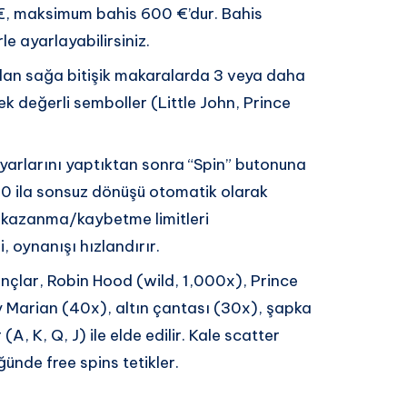
 €, maksimum bahis 600 €’dur. Bahis
le ayarlayabilirsiniz.
dan sağa bitişik makaralarda 3 veya daha
ek değerli semboller (Little John, Prince
yarlarını yaptıktan sonra “Spin” butonuna
10 ila sonsuz dönüşü otomatik olarak
e kazanma/kaybetme limitleri
i, oynanışı hızlandırır.
çlar, Robin Hood (wild, 1,000x), Prince
y Marian (40x), altın çantası (30x), şapka
, K, Q, J) ile elde edilir. Kale scatter
ünde free spins tetikler.