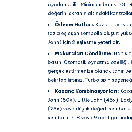
ayarlanabilir. Minimum bahis 0.30
değerini ekranın altındaki kontroller
Ödeme Hatları:
Kazançlar, sol
fazla eşleşen sembolle oluşur; yüks
John) için 2 eşleşme yeterlidir.
Makaraları Döndürme:
Bahis a
basın. Otomatik oynatma özelliği, 
gerçekleştirmenize olanak tanır v
belirtebilirsiniz. Turbo spin seçeneğ
Kazanç Kombinasyonları:
Kazan
John (50x), Little John (45x), Lad
(25x) veya düşük değerli semboller (A
sembolü, 7, 8 veya 9 adet göründüğ