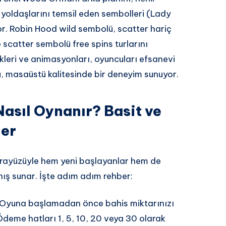
 yoldaşlarını temsil eden sembolleri (Lady
or. Robin Hood wild sembolü, scatter hariç
 scatter sembolü free spins turlarını
kleri ve animasyonları, oyuncuları efsanevi
, masaüstü kalitesinde bir deneyim sunuyor.
asıl Oynanır? Basit ve
ler
arayüzüyle hem yeni başlayanlar hem de
nış sunar. İşte adım adım rehber:
Oyuna başlamadan önce bahis miktarınızı
 Ödeme hatları 1, 5, 10, 20 veya 30 olarak