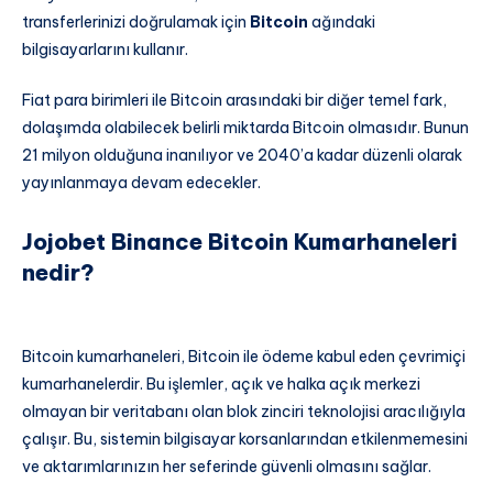
transferlerinizi doğrulamak için
Bitcoin
ağındaki
bilgisayarlarını kullanır.
Fiat para birimleri ile Bitcoin arasındaki bir diğer temel fark,
dolaşımda olabilecek belirli miktarda Bitcoin olmasıdır. Bunun
21 milyon olduğuna inanılıyor ve 2040’a kadar düzenli olarak
yayınlanmaya devam edecekler.
Jojobet Binance Bitcoin Kumarhaneleri
nedir?
Bitcoin kumarhaneleri, Bitcoin ile ödeme kabul eden çevrimiçi
kumarhanelerdir. Bu işlemler, açık ve halka açık merkezi
olmayan bir veritabanı olan blok zinciri teknolojisi aracılığıyla
çalışır. Bu, sistemin bilgisayar korsanlarından etkilenmemesini
ve aktarımlarınızın her seferinde güvenli olmasını sağlar.