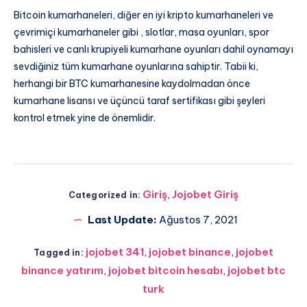
Bitcoin kumarhaneleri, diğer en iyi kripto kumarhaneleri ve
çevrimiçi kumarhaneler gibi , slotlar, masa oyunları, spor
bahisleri ve canlı krupiyeli kumarhane oyunları dahil oynamayı
sevdiğiniz tüm kumarhane oyunlarına sahiptir. Tabii ki,
herhangi bir BTC kumarhanesine kaydolmadan önce
kumarhane lisansı ve üçüncü taraf sertifikası gibi şeyleri
kontrol etmek yine de önemlidir.
Giriş
,
Jojobet Giriş
Categorized in:
Last Update:
Ağustos 7, 2021
jojobet 341
,
jojobet binance
,
jojobet
Tagged in:
binance yatırım
,
jojobet bitcoin hesabı
,
jojobet btc
turk