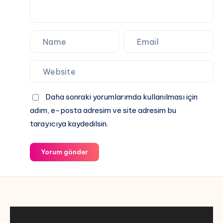
Daha sonraki yorumlarımda kullanılması için
adım, e-posta adresim ve site adresim bu
tarayıcıya kaydedilsin.
Yorum gönder