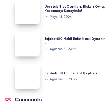
WEB
Ücretsiz
Ücretsiz Slot Oyunları: Risksiz Oyna,
onlie
Slot
Kazanmayı Deneyimle!
TRT
Oyunları:
Mayıs 13, 2024
1
Risksiz
Donmadan
Oyna,
izle,
Kazanmayı
Jojobet610
Maç
Jojobet610 Mobil Rulet Nasıl Oynanır
Deneyimle!
Mobil
?
yorumu
Rulet
Ağustos 31, 2022
iddaa
Nasıl
Oynanır
?
jojobet609
Online
jojobet609 Online Slot Çeşitleri
Slot
Ağustos 30, 2022
Çeşitleri
Comments