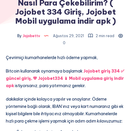
Nasıl Para Çekebilirim? (
Jojobet 334 Giriş, Jojobet
Mobil uygulama indir apk )
By
Jojobettv
Ağustos 29, 2021
2 min read
0
Çevrimiçi kumarhanelerde hızlı ödeme yapmak,
Bitcoin kullanarak oynamaya başlamak
Jojobet giriş 334 ✅
güncel giriş, 💛 Jojobet334 📱 Mobil uygulama giriş indir
apk
istiyorsanız, para yatırmanız gerekir.
dakikalar içinde kolayca yapılır ve onaylanır. Ödeme
yöntemine bağlı olarak, IBAN’ınız veya kart numaranız gibi ek
kişisel bilgilere bile ihtiyacınız olmayabilir. Kumarhanelerde
hızlı para çekme işlemi yapmak için adım adım kılavuzumuz: