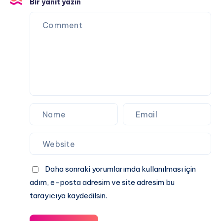
Bir yanıt yazın
Daha sonraki yorumlarımda kullanılması için
adım, e-posta adresim ve site adresim bu
tarayıcıya kaydedilsin.