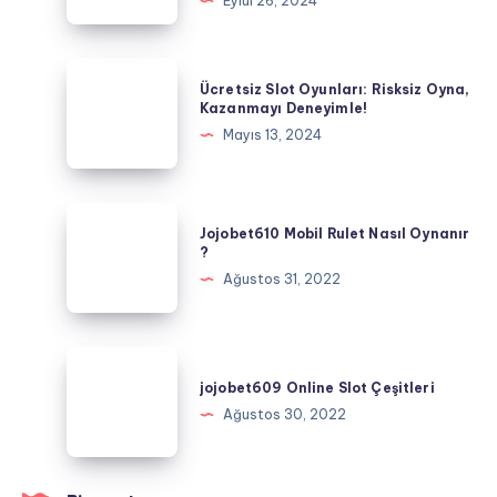
Eylül 26, 2024
canlı
izle
WEB
Ücretsiz
Ücretsiz Slot Oyunları: Risksiz Oyna,
onlie
Slot
Kazanmayı Deneyimle!
TRT
Oyunları:
Mayıs 13, 2024
1
Risksiz
Donmadan
Oyna,
izle,
Kazanmayı
Jojobet610
Maç
Jojobet610 Mobil Rulet Nasıl Oynanır
Deneyimle!
Mobil
?
yorumu
Rulet
Ağustos 31, 2022
iddaa
Nasıl
Oynanır
?
jojobet609
Online
jojobet609 Online Slot Çeşitleri
Slot
Ağustos 30, 2022
Çeşitleri