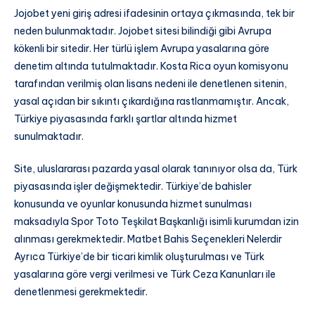
Jojobet yeni giriş adresi ifadesinin ortaya çıkmasında, tek bir
neden bulunmaktadır. Jojobet sitesi bilindiği gibi Avrupa
kökenli bir sitedir. Her türlü işlem Avrupa yasalarına göre
denetim altında tutulmaktadır. Kosta Rica oyun komisyonu
tarafından verilmiş olan lisans nedeni ile denetlenen sitenin,
yasal açıdan bir sıkıntı çıkardığına rastlanmamıştır. Ancak,
Türkiye piyasasında farklı şartlar altında hizmet
sunulmaktadır.
Site, uluslararası pazarda yasal olarak tanınıyor olsa da, Türk
piyasasında işler değişmektedir. Türkiye’de bahisler
konusunda ve oyunlar konusunda hizmet sunulması
maksadıyla Spor Toto Teşkilat Başkanlığı isimli kurumdan izin
alınması gerekmektedir. Matbet Bahis Seçenekleri Nelerdir
Ayrıca Türkiye’de bir ticari kimlik oluşturulması ve Türk
yasalarına göre vergi verilmesi ve Türk Ceza Kanunları ile
denetlenmesi gerekmektedir.