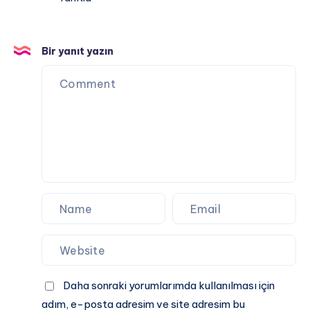
Bir yanıt yazın
Daha sonraki yorumlarımda kullanılması için
adım, e-posta adresim ve site adresim bu