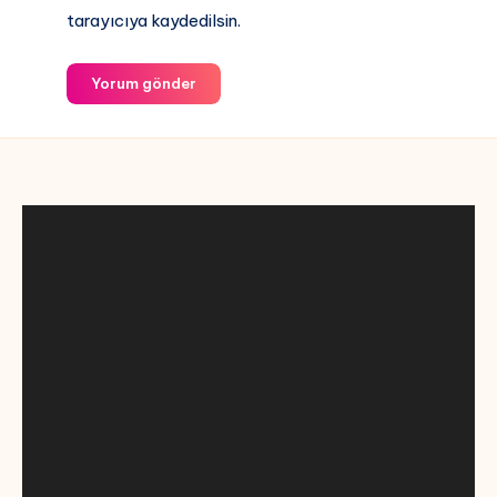
tarayıcıya kaydedilsin.
Yorum gönder