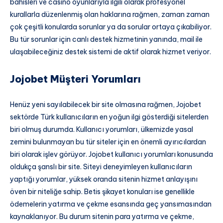
bahisleri ve casino oyunlarıyla ilgili olarak profesyonel
kurallarla düzenlenmiş olan haklarına rağmen, zaman zaman
çok çeşitli konularda sorunlar ya da sorular ortaya çıkabiliyor.
Bu tür sorunlar için canlı destek hizmetinin yanında, mail ile
ulaşabileceğiniz destek sistemi de aktif olarak hizmet veriyor.
Jojobet Müşteri Yorumları
Henüz yeni sayılabilecek bir site olmasına rağmen, Jojobet
sektörde Türk kullanıcıların en yoğun ilgi gösterdiği sitelerden
biri olmuş durumda. Kullanıcı yorumları, ülkemizde yasal
zemini bulunmayan bu tür siteler için en önemli ayırıcılardan
biri olarak işlev görüyor. Jojobet kullanıcı yorumları konusunda
oldukça şanslı bir site. Siteyi deneyimleyen kullanıcıların
yaptığı yorumlar, yüksek oranda sitenin hizmet anlayışını
öven bir niteliğe sahip. Betis şikayet konuları ise genellikle
ödemelerin yatırma ve çekme esansında geç yansımasından
kaynaklanıyor. Bu durum sitenin para yatırma ve çekme,