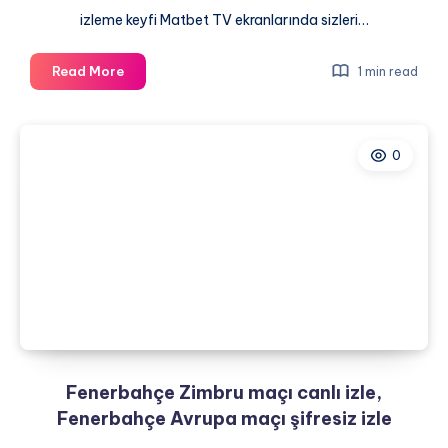
izleme keyfi Matbet TV ekranlarında sizleri…
Zimbru
Read More
1 min read
Fenerbahçe
maçı
izle
0
şifresiz
donmadan,
Maç
linkleri
Taraftarium
24
TV
Fenerbahçe Zimbru maçı canlı izle,
Fenerbahçe Avrupa maçı şifresiz izle