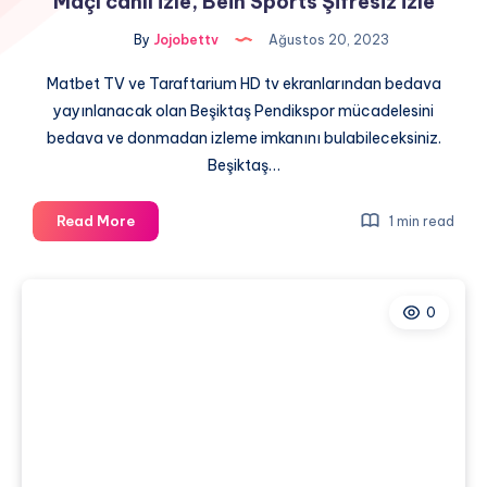
Maçı canlı izle, Bein Sports Şifresiz izle
By
Jojobettv
Ağustos 20, 2023
Matbet TV ve Taraftarium HD tv ekranlarından bedava
yayınlanacak olan Beşiktaş Pendikspor mücadelesini
bedava ve donmadan izleme imkanını bulabileceksiniz.
Beşiktaş…
[
Read More
1 min read
Taraftarium
24
]
0
Beşiktaş
Pendikspor
Maçı
canlı
izle,
Bein
Sports