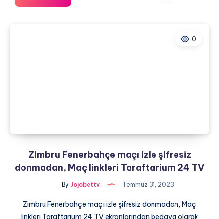
Taraftarium
24
]
0
Cluj
Adana
Demirspor
maçı
canlı
izle,
Şifresiz
Donmadan
canlı
izle
Zimbru Fenerbahçe maçı izle şifresiz
donmadan, Maç linkleri Taraftarium 24 TV
By
Jojobettv
Temmuz 31, 2023
Zimbru Fenerbahçe maçı izle şifresiz donmadan, Maç
linkleri Taraftarium 24 TV ekranlarından bedava olarak