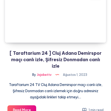
Zalgiris
Vilnius maçı
canlı
izle,
şifresiz
bedava
maçı
izle,
S
[ Taraftarium 24 ] Cluj Adana Demirspor
Sports
maçı canlı izle, Şifresiz Donmadan canlı
Exxen
TV
izle
By
Jojobettv
Ağustos 1, 2023
Taraftarium 24 TV Cluj Adana Demirspor maçı canlı izle,
Şifresiz Donmadan canlı izlemek için doğru adresiniz
aşağıdaki linkleri takip etmeyi…
[
Read More
1 min read