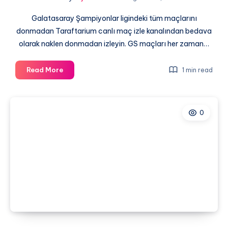
Galatasaray Şampiyonlar ligindeki tüm maçlarını
donmadan Taraftarium canlı maç izle kanalından bedava
olarak naklen donmadan izleyin. GS maçları her zaman…
Olimpija
Read More
1 min read
Galatasaray
maçı
izle
0
canlı,
Bedava
şifresiz
GS
maçı
izle