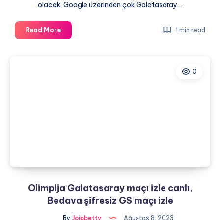
olacak. Google üzerinden çok Galatasaray…
(
Read More
1 min read
Taraftarium24
)
Kayserispor
0
Galatasaray
Maçı
canlı
izle,
Jojobet
TV
Bein
Sports
izle
Olimpija Galatasaray maçı izle canlı,
Bedava şifresiz GS maçı izle
By
Jojobettv
Ağustos 8, 2023