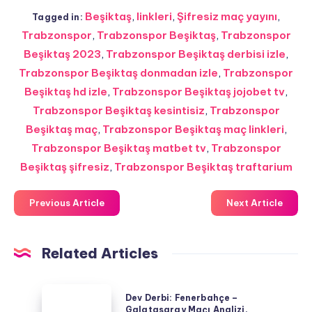
Beşiktaş
,
linkleri
,
Şifresiz maç yayını
,
Tagged in:
Trabzonspor
,
Trabzonspor Beşiktaş
,
Trabzonspor
Beşiktaş 2023
,
Trabzonspor Beşiktaş derbisi izle
,
Trabzonspor Beşiktaş donmadan izle
,
Trabzonspor
Beşiktaş hd izle
,
Trabzonspor Beşiktaş jojobet tv
,
Trabzonspor Beşiktaş kesintisiz
,
Trabzonspor
Beşiktaş maç
,
Trabzonspor Beşiktaş maç linkleri
,
Trabzonspor Beşiktaş matbet tv
,
Trabzonspor
Beşiktaş şifresiz
,
Trabzonspor Beşiktaş traftarium
Previous Article
Next Article
Related Articles
Dev
Dev Derbi: Fenerbahçe –
Derbi:
Galatasaray Maçı Analizi,