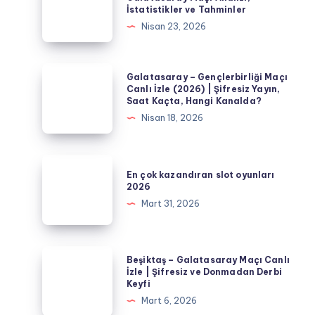
İstatistikler ve Tahminler
Fenerbahçe
Nisan 23, 2026
–
Galatasaray
Maçı
Galatasaray
Galatasaray – Gençlerbirliği Maçı
Analizi,
–
Canlı İzle (2026) | Şifresiz Yayın,
Saat Kaçta, Hangi Kanalda?
İstatistikler
Gençlerbirliği
Nisan 18, 2026
ve
Maçı
Tahminler
Canlı
İzle
En
En çok kazandıran slot oyunları
(2026)
çok
2026
|
kazandıran
Mart 31, 2026
Şifresiz
slot
Yayın,
oyunları
Saat
2026
Beşiktaş
Beşiktaş – Galatasaray Maçı Canlı
Kaçta,
–
İzle | Şifresiz ve Donmadan Derbi
Hangi
Keyfi
Galatasaray
Kanalda?
Mart 6, 2026
Maçı