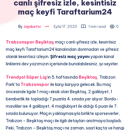
canlı şifresiz izle, kesintisiz
maç keyfi Taraftarium24
By
Jojobettv
Eylül 17, 2023
1 min read
0
Trabzonspor
Beşiktaş
maçı canlı şifresiz izle, kesintisiz
maç keyfi Taraftarium24 kanalından donmadan ve şifresiz
olarak kesintisiz izleyin.
Şifresiz maç yayını
yapan kanal
linklerini dev yazımızın içerisinde bunalabilesiniz, iyi seyirler.
Trendyol Süper Lig
’in 5. haftasında
Beşiktaş
, Trabzon
Park’ta
Trabzonspor
ile karşı karşıya gelecek. Bu maç
öncesinde ligde 1 maçı eksik olan Beşiktaş, 2 galibiyet, 1
beraberlik ile topladığı 7 puanla 4. sırada yer alıyor. Bordo-
mavililer ise 4 galibiyet, 4 mağlubiyet ile aldığı 6 puan ile 7.
sırada bulunuyor. Maçın yaklaşmasıyla birlikte sporseverler,
Trabzon – Beşiktaş maçı ile ilgili detayları aratmaya başladı.
Peki, Trabzon – Beşiktaş maçı ne zaman, saat kaçta ve hangi