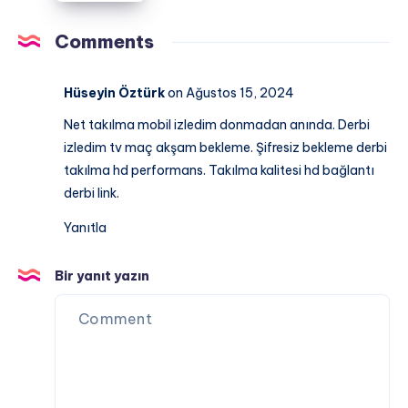
Canlı
İzle
Comments
|
Şifresiz
Hüseyin Öztürk
on Ağustos 15, 2024
ve
Net takılma mobil izledim donmadan anında. Derbi
Donmadan
izledim tv maç akşam bekleme. Şifresiz bekleme derbi
Derbi
takılma hd performans. Takılma kalitesi hd bağlantı
Keyfi
derbi link.
Yanıtla
Bir yanıt yazın