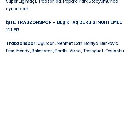
Süper Lig maçı, Trabzon’da, Papara Park Stadyumu’nda
oynanacak.
İŞTE TRABZONSPOR – BEŞİKTAŞ DERBİSİ MUHTEMEL
11’LER
Trabzonspor:
Uğurcan, Mehmet Can, Baniya, Benkovic,
Eren, Mendy, Bakasetas, Bardhi, Visca, Trezeguet, Onuachu