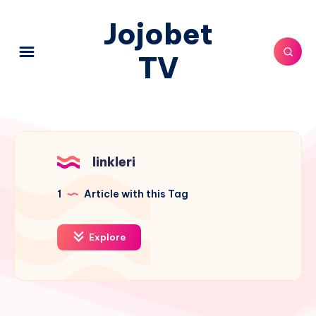
Jojobet
TV
linkleri
1
Article with this Tag
Explore