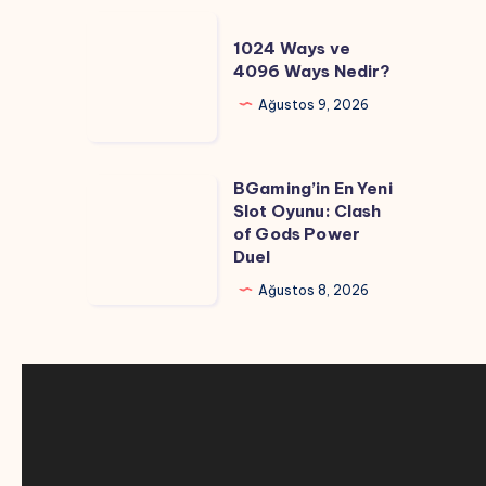
1024
1024 Ways ve
Ways
4096 Ways Nedir?
ve
Ağustos 9, 2026
4096
Ways
Nedir?
BGaming’in En Yeni
BGaming’in
Slot Oyunu: Clash
En
of Gods Power
Yeni
Duel
Slot
Ağustos 8, 2026
Oyunu:
Clash
of
Gods
Power
Duel