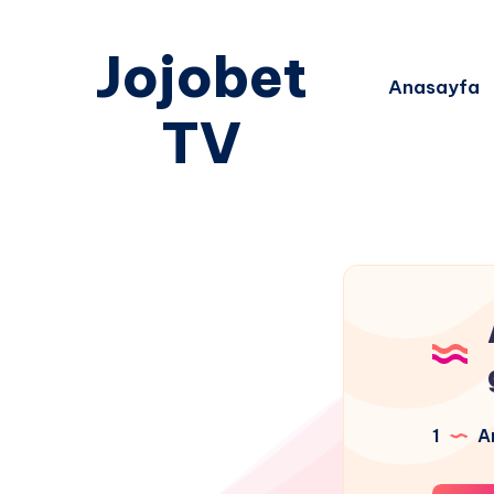
Jojobet
Anasayfa
TV
1
Ar