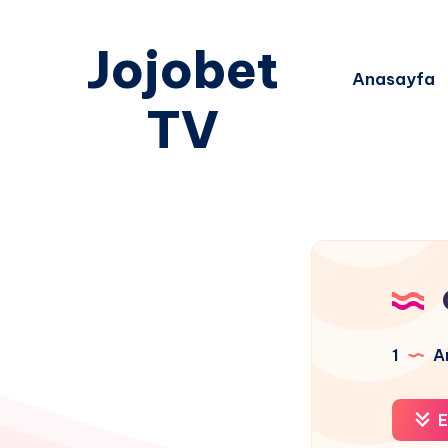
Jojobet
Anasayfa
TV
1
Ar
E