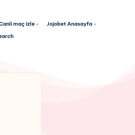
Canli maç izle
Jojobet Anasayfa
earch