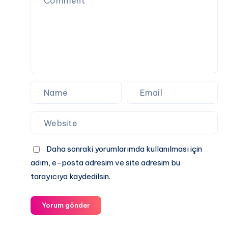
Daha sonraki yorumlarımda kullanılması için
adım, e-posta adresim ve site adresim bu
tarayıcıya kaydedilsin.
Yorum gönder