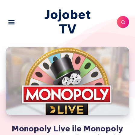
Jojobet
TV
Monopoly Live ile Monopoly