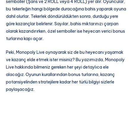
semboller (Şans ve 2 ROLL veya 4 ROLL) yer alır. Oyuncular,
bu tekerleğin hangi bölgede duracağına bahis yaparak oyuna
dahil olurlar. Tekerlek döndürüldükten sonra, durduğu yere
göre kazançlar belirlenir. Sayılar, bahis miktarınızı çarpan
olarak kazandırırken, özel semboller ise heyecan verici bonus
turlarına kapı açar.
Peki, Monopoly Live oynayarak siz de bu heyecanı yaşamak
ve kazanç elde etmek ister misiniz? Bu yazımızda, Monopoly
Live hakkında bilmeniz gereken her şeyi detaylıca ele
alacağız. Oyunun kurallarından bonus turlarına, kazanç
potansiyelinden stratejilere kadar her türlü bilgiyi sizlerle
paylaşacağız.