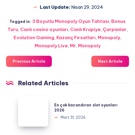
Last Update:
Nisan 29, 2024
3 Boyutlu Monopoly Oyun Tahtası
,
Bonus
Tagged in:
Turu
,
Canlı casino oyunları
,
Canlı Krupiye
,
Çarpanlar
,
Evolution Gaming
,
Kazanç Fırsatları
,
Monopoly
,
Monopoly Live
,
Mr. Monopoly
Previous Article
Next Article
Related Articles
En
En çok kazandıran slot oyunları
çok
2026
kazandıran
Mart 31, 2026
slot
oyunları