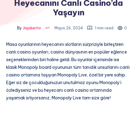
Heyecanını Canlı Casino’da
Yaşayın
By
Jojobettv
Mayıs 26, 2024
1 min read
0
Masa oyunlarının heyecanını slotların sürpriziyle birleştiren
canlı casino oyunları, casino dünyasının en popüler eğlence
seçeneklerinden biri haline geldi. Bu oyunlar içerisinde ise
klasik Monopoly board oyununun tüm tanıdık unsurlarını canlı
casino ortamına taşıyan Monopoly Live, özel bir yere sahip.
Eğer siz de çocukluğunuzun unutulmaz oyunu Monopoly’i
özlediyseniz ve bu heyecanı canlı casino ortamında
yaşamak istiyorsanız, Monopoly Live tam size göre!