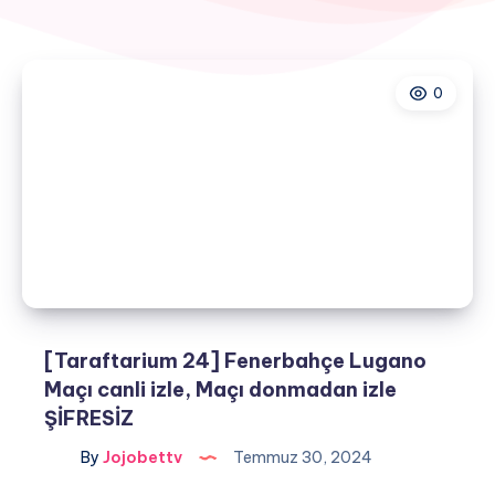
0
[Taraftarium 24] Fenerbahçe Lugano
Maçı canli izle, Maçı donmadan izle
ŞİFRESİZ
By
Jojobettv
Temmuz 30, 2024