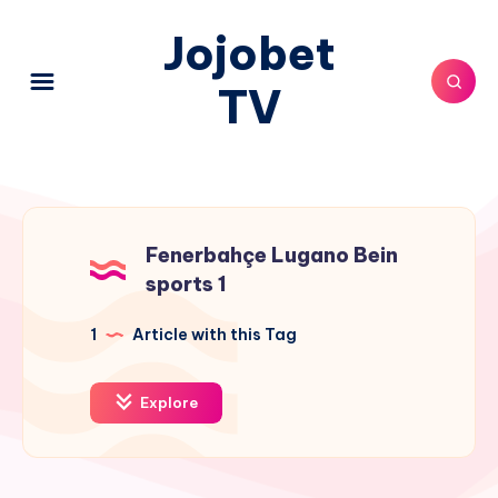
Jojobet
TV
Fenerbahçe Lugano Bein
sports 1
1
Article with this Tag
Explore