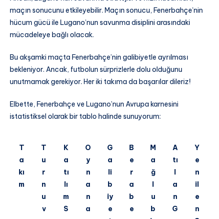
maçın sonucunu etkileyebilir. Maçın sonucu, Fenerbahçe’nin
hücum gücü ile Lugano’nun savunma disiplini arasındaki
mücadeleye bağlı olacak.
Bu akşamki maçta Fenerbahçe’nin galibiyetle ayrılması
bekleniyor. Ancak, futbolun sürprizlerle dolu olduğunu
unutmamak gerekiyor. Her iki takıma da başarılar dileriz!
Elbette, Fenerbahçe ve Lugano’nun Avrupa karnesini
istatistiksel olarak bir tablo halinde sunuyorum:
T
T
K
O
G
B
M
A
Y
a
u
a
y
a
e
a
tı
e
kı
r
tı
n
li
r
ğ
l
n
m
n
lı
a
b
a
l
a
il
u
m
n
iy
b
u
n
e
v
S
a
e
e
b
G
n