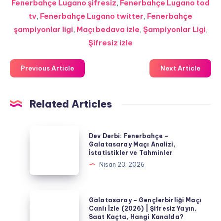
Fenerbahçe Lugano şifresiz
,
Fenerbahçe Lugano tod
tv
,
Fenerbahçe Lugano twitter
,
Fenerbahçe
şampiyonlar ligi
,
Maçı bedava izle
,
Şampiyonlar Ligi
,
Şifresiz izle
Previous Article
Next Article
Related Articles
Dev
Dev Derbi: Fenerbahçe –
Derbi:
Galatasaray Maçı Analizi,
İstatistikler ve Tahminler
Fenerbahçe
Nisan 23, 2026
–
Galatasaray
Maçı
Galatasaray
Galatasaray – Gençlerbirliği Maçı
Analizi,
–
Canlı İzle (2026) | Şifresiz Yayın,
Saat Kaçta, Hangi Kanalda?
İstatistikler
Gençlerbirliği