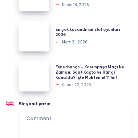
Nisan 18, 2026
ve
Maçı
Tahminler
Canlı
İzle
En
En çok kazandıran slot oyunları
(2026)
çok
2026
|
kazandıran
Mart 31, 2026
Şifresiz
slot
Yayın,
oyunları
Saat
2026
Fenerbahçe
Fenerbahçe – Kasımpaşa Maçı Ne
Kaçta,
–
Zaman, Saat Kaçta ve Hangi
Hangi
Kanalda? İşte Muhtemel 11’ler!
Kasımpaşa
Kanalda?
Şubat 22, 2026
Maçı
Ne
Zaman,
Bir yanıt yazın
Saat
Kaçta
ve
Hangi