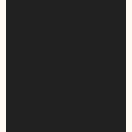
kanaalında