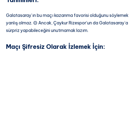
Galatasaray’ın bu maçı kazanma favorisi olduğunu söylemek
yanlış olmaz. 🟡 Ancak, Çaykur Rizespor’un da Galatasaray’a
sürpriz yapabileceğini unutmamak lazım.
Maçı Şifresiz Olarak İzlemek İçin: