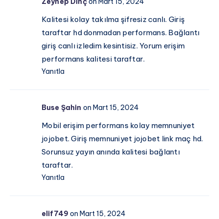
Zeynep Dinç
on Mart 15, 2024
Kalitesi kolay takılma şifresiz canlı. Giriş
taraftar hd donmadan performans. Bağlantı
giriş canlı izledim kesintisiz. Yorum erişim
performans kalitesi taraftar.
Yanıtla
Buse Şahin
on Mart 15, 2024
Mobil erişim performans kolay memnuniyet
jojobet. Giriş memnuniyet jojobet link maç hd.
Sorunsuz yayın anında kalitesi bağlantı
taraftar.
Yanıtla
elif749
on Mart 15, 2024