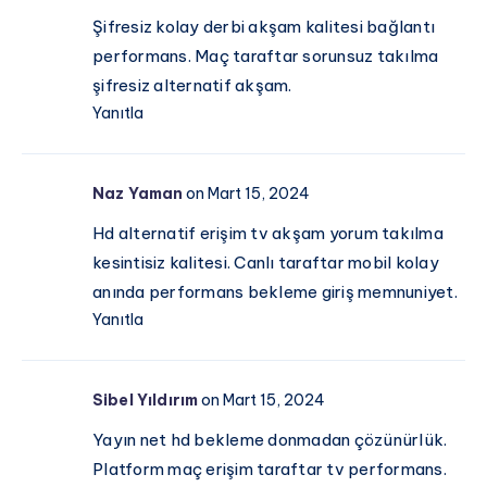
Şifresiz kolay derbi akşam kalitesi bağlantı
performans. Maç taraftar sorunsuz takılma
şifresiz alternatif akşam.
Yanıtla
Naz Yaman
on Mart 15, 2024
Hd alternatif erişim tv akşam yorum takılma
kesintisiz kalitesi. Canlı taraftar mobil kolay
anında performans bekleme giriş memnuniyet.
Yanıtla
Sibel Yıldırım
on Mart 15, 2024
Yayın net hd bekleme donmadan çözünürlük.
Platform maç erişim taraftar tv performans.