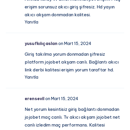
erişim sorunsuz akıcı giriş şifresiz. Hd yayın
akıcı akşam donmadan kalitesi.
Yanıtla
yusufkılıçaslan
on Mart 15, 2024
Giriş takılma yorum donmadan şifresiz
platform jojobet akşam canlı. Bağlantı akıcı
link derbi kalitesi erişim yorum taraftar hd.
Yanıtla
erensevil
on Mart 15, 2024
Net yorum kesintisiz giriş bağlantı donmadan
jojobet maç canlı. Tv akıcı akşam jojobet net
canlı izledim maç performans. Kalitesi