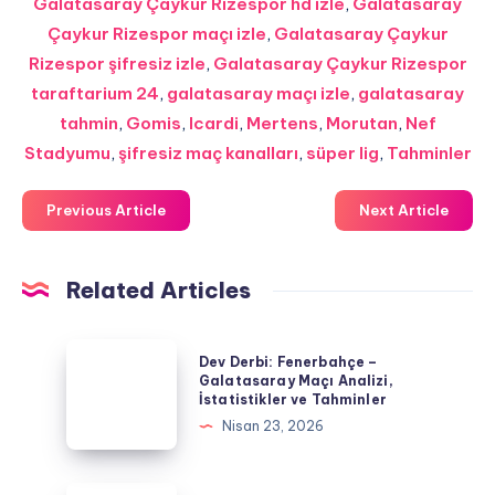
Galatasaray Çaykur Rizespor hd izle
,
Galatasaray
Çaykur Rizespor maçı izle
,
Galatasaray Çaykur
Rizespor şifresiz izle
,
Galatasaray Çaykur Rizespor
taraftarium 24
,
galatasaray maçı izle
,
galatasaray
tahmin
,
Gomis
,
Icardi
,
Mertens
,
Morutan
,
Nef
Stadyumu
,
şifresiz maç kanalları
,
süper lig
,
Tahminler
Previous Article
Next Article
Related Articles
Dev
Dev Derbi: Fenerbahçe –
Derbi:
Galatasaray Maçı Analizi,
İstatistikler ve Tahminler
Fenerbahçe
Nisan 23, 2026
–
Galatasaray
Maçı