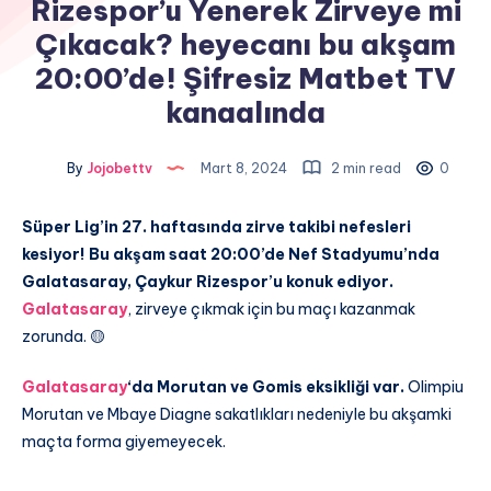
Rizespor’u Yenerek Zirveye mi
Çıkacak? heyecanı bu akşam
20:00’de! Şifresiz Matbet TV
kanaalında
By
Jojobettv
Mart 8, 2024
2 min read
0
Süper Lig’in 27. haftasında zirve takibi nefesleri
kesiyor! Bu akşam saat 20:00’de Nef Stadyumu’nda
Galatasaray, Çaykur Rizespor’u konuk ediyor.
Galatasaray
, zirveye çıkmak için bu maçı kazanmak
zorunda. 🟡
Galatasaray
‘da Morutan ve Gomis eksikliği var.
Olimpiu
Morutan ve Mbaye Diagne sakatlıkları nedeniyle bu akşamki
maçta forma giyemeyecek.