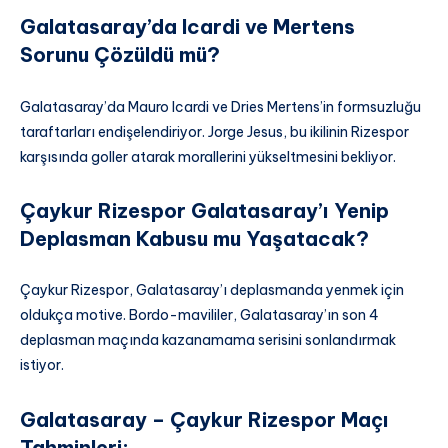
Galatasaray’da Icardi ve Mertens
Sorunu Çözüldü mü?
Galatasaray’da Mauro Icardi ve Dries Mertens’in formsuzluğu
taraftarları endişelendiriyor. Jorge Jesus, bu ikilinin Rizespor
karşısında goller atarak morallerini yükseltmesini bekliyor.
Çaykur Rizespor Galatasaray’ı Yenip
Deplasman Kabusu mu Yaşatacak?
Çaykur Rizespor, Galatasaray’ı deplasmanda yenmek için
oldukça motive. Bordo-mavililer, Galatasaray’ın son 4
deplasman maçında kazanamama serisini sonlandırmak
istiyor.
Galatasaray – Çaykur Rizespor Maçı
Tahminleri: