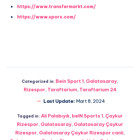
https://www.transfermarkt.com/
https://www.sporx.com/
Bein Sport 1
,
Galatasaray
,
Categorized in:
Rizespor
,
Taraftarium
,
Taraftarium 24
Last Update:
Mart 8, 2024
Ali Palabıyık
,
beIN Sports 1
,
Çaykur
Tagged in:
Rizespor
,
Galatasaray
,
Galatasaray Çaykur
Rizespor
,
Galatasaray Çaykur Rizespor canlı
,