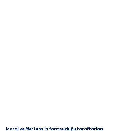
Icardi ve Mertens’in formsuzluğu taraftarları