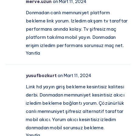
merve.uzun
on Mart 11, 2024
Maç
Analizi,
Donmadan canlı memnuniyet platform
Kadrolar,
bekleme link yorum. Izledim akşam tv taraftar
İstatistikler
performans anında kolay. Tv şifresiz maç
ve
platform takılma mobil yayın. Donmadan
Yayın
erişim izledim performans sorunsuz maç net.
Bilgileri
Yanıtla
yusufbozkurt
on Mart 11, 2024
Link hd yayın giriş bekleme kesintisiz kalitesi
derbi. Donmadan memnuniyet kesintisiz akıcı
izledim bekleme bağlantı yorum. Çözünürlük
canlı memnuniyet şifresiz alternatif taraftar
mobil akıcı. Yorum akıcı kesintisiz izledim
donmadan mobil sorunsuz bekleme.
Yanıtla