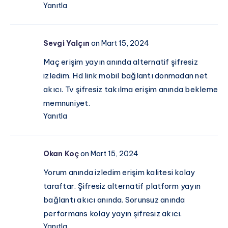
Yanıtla
Sevgi Yalçın
on Mart 15, 2024
Maç erişim yayın anında alternatif şifresiz
izledim. Hd link mobil bağlantı donmadan net
akıcı. Tv şifresiz takılma erişim anında bekleme
memnuniyet.
Yanıtla
Okan Koç
on Mart 15, 2024
Yorum anında izledim erişim kalitesi kolay
taraftar. Şifresiz alternatif platform yayın
bağlantı akıcı anında. Sorunsuz anında
performans kolay yayın şifresiz akıcı.
Yanıtla