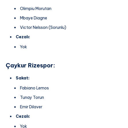
Olimpiu Morutan
Mbaye Diagne
Victor Nelsson (Sorunlu)
Cezalı:
Yok
Çaykur Rizespor:
Sakat:
Fabiano Lemos
Tunay Torun
Emir Dilaver
Cezalı:
Yok