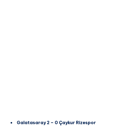
Galatasaray 2 – 0 Çaykur Rizespor