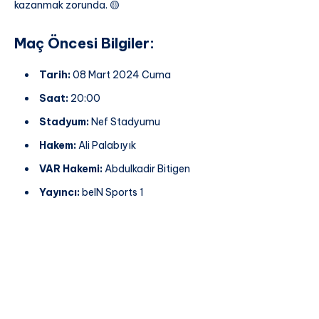
kazanmak zorunda. 🟡
Maç Öncesi Bilgiler:
Tarih:
08 Mart 2024 Cuma
Saat:
20:00
Stadyum:
Nef Stadyumu
Hakem:
Ali Palabıyık
VAR Hakemi:
Abdulkadir Bitigen
Yayıncı:
beIN Sports 1