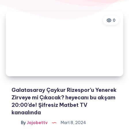
0
Galatasaray Çaykur Rizespor’u Yenerek
Zirveye mi Çıkacak? heyecanı bu akşam
20:00’de! Şifresiz Matbet TV
kanaalında
By
Jojobettv
Mart 8, 2024