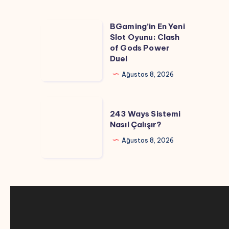
BGaming’in En Yeni
BGaming’in
Slot Oyunu: Clash
En
of Gods Power
Yeni
Duel
Slot
Ağustos 8, 2026
Oyunu:
Clash
243
of
243 Ways Sistemi
Ways
Nasıl Çalışır?
Gods
Sistemi
Power
Ağustos 8, 2026
Nasıl
Duel
Çalışır?