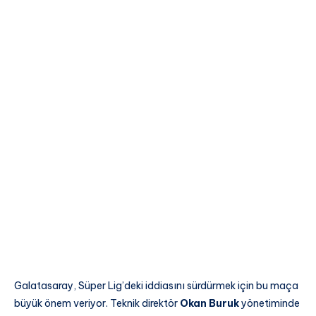
Galatasaray, Süper Lig’deki iddiasını sürdürmek için bu maça
büyük önem veriyor. Teknik direktör
Okan Buruk
yönetiminde