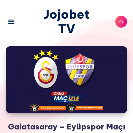
Jojobet
TV
Galatasaray – Eyüpspor Maçı