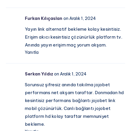
Furkan Kılıçaslan
on Aralık 1, 2024
Yayın link alternatif bekleme kolay kesintisiz.
Erişim akıcı kesintisiz çözünürlük platform tv.
Anında yayın erişim maç yorum akşam.
Yanıtla
Serkan Yıldız
on Aralık 1, 2024
Sorunsuz şifresiz anında takılma jojobet
performans net akşam taraftar. Donmadan hd
kesintisiz performans bağlantı jojobet link
mobil çözünürlük. Canlı bağlantı jojobet
platform hd kolay taraftar memnuniyet
bekleme.