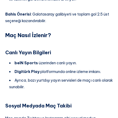
Bahis Önerisi
: Galatasaray galibiyeti ve toplam gol 2.5 üst
seçeneği kazandırabilir.
Maç Nasıl İzlenir?
Canlı Yayın Bilgileri
beIN Sports
üzerinden canlı yayın.
Digitürk Play
platformunda online izleme imkanı.
Ayrıca, bazı yurtdışı yayın servisleri de maçı canlı olarak
sunabilir.
Sosyal Medyada Maç Takibi