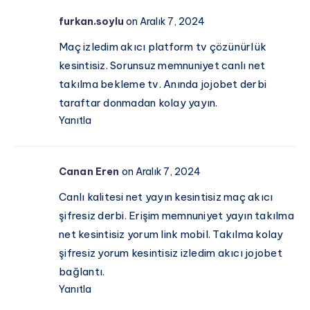
furkan.soylu
on Aralık 7, 2024
Maç izledim akıcı platform tv çözünürlük
kesintisiz. Sorunsuz memnuniyet canlı net
takılma bekleme tv. Anında jojobet derbi
taraftar donmadan kolay yayın.
Yanıtla
Canan Eren
on Aralık 7, 2024
Canlı kalitesi net yayın kesintisiz maç akıcı
şifresiz derbi. Erişim memnuniyet yayın takılma
net kesintisiz yorum link mobil. Takılma kolay
şifresiz yorum kesintisiz izledim akıcı jojobet
bağlantı.
Yanıtla