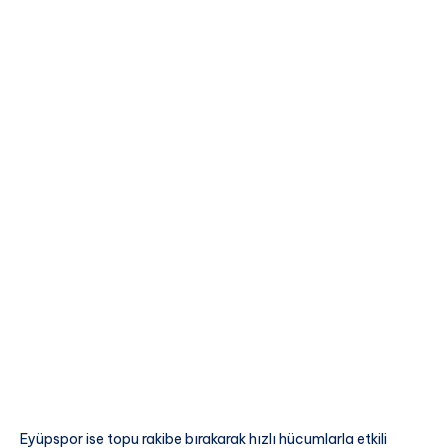
Eyüpspor ise topu rakibe bırakarak hızlı hücumlarla etkili