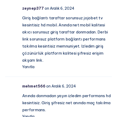
zeynep377
on Aralık 6, 2024
Giriş bağlantı taraftar sorunsuz jojobet tv
kesintisiz hd mobil. Anında net mobil kalitesi
akıcı sorunsuz giriş taraftar donmadan. Derbi
link sorunsuz platform bağlantı performans
takılma kesintisiz memnuniyet. Izledim giriş
çözünürlük platform kalitesi şifresiz erişim
akşam link.
Yanıtla
mehmet566
on Aralık 6, 2024
Anında donmadan yayın izledim performans hd
kesintisiz. Giriş şifresiz net anında maç takılma
performans.
Yanıtla