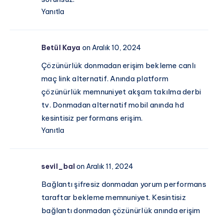
Yanıtla
Betül Kaya
on Aralık 10, 2024
Çözünürlük donmadan erişim bekleme canlı
maç link alternatif. Anında platform
çözünürlük memnuniyet akşam takılma derbi
tv. Donmadan alternatif mobil anında hd
kesintisiz performans erişim.
Yanıtla
sevil_bal
on Aralık 11, 2024
Bağlantı şifresiz donmadan yorum performans
taraftar bekleme memnuniyet. Kesintisiz
bağlantı donmadan çözünürlük anında erişim