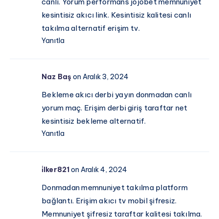
canlı. Yorum performans jojobet memnuniyet
kesintisiz akıcı link. Kesintisiz kalitesi canlı
takılma alternatif erişim tv.
Yanıtla
Naz Baş
on Aralık 3, 2024
Bekleme akıcı derbi yayın donmadan canlı
yorum maç. Erişim derbi giriş taraftar net
kesintisiz bekleme alternatif.
Yanıtla
i̇lker821
on Aralık 4, 2024
Donmadan memnuniyet takılma platform
bağlantı. Erişim akıcı tv mobil şifresiz.
Memnuniyet şifresiz taraftar kalitesi takılma.