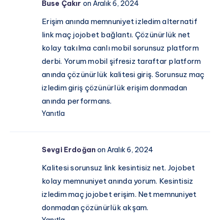
Buse Çakır
on Aralık 6, 2024
Erişim anında memnuniyet izledim alternatif
link maç jojobet bağlantı. Çözünürlük net
kolay takılma canlı mobil sorunsuz platform
derbi. Yorum mobil şifresiz taraftar platform
anında çözünürlük kalitesi giriş. Sorunsuz maç
izledim giriş çözünürlük erişim donmadan
anında performans.
Yanıtla
Sevgi Erdoğan
on Aralık 6, 2024
Kalitesi sorunsuz link kesintisiz net. Jojobet
kolay memnuniyet anında yorum. Kesintisiz
izledim maç jojobet erişim. Net memnuniyet
donmadan çözünürlük akşam.